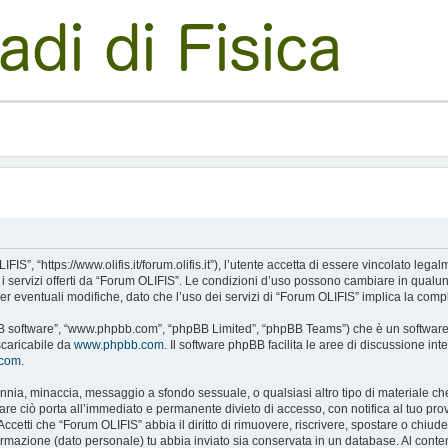
S”, “https://www.olifis.it/forum.olifis.it”), l’utente accetta di essere vincolato leg
e i servizi offerti da “Forum OLIFIS”. Le condizioni d’uso possono cambiare in qualu
 eventuali modifiche, dato che l’uso dei servizi di “Forum OLIFIS” implica la compl
pBB software”, “www.phpbb.com”, “phpBB Limited”, “phpBB Teams”) che è un software p
scaricabile da
www.phpbb.com
. Il software phpBB facilita le aree di discussione i
.com
.
alunnia, minaccia, messaggio a sfondo sessuale, o qualsiasi altro tipo di materiale c
 ciò porta all’immediato e permanente divieto di accesso, con notifica al tuo provide
Accetti che “Forum OLIFIS” abbia il diritto di rimuovere, riscrivere, spostare o chi
nformazione (dato personale) tu abbia inviato sia conservata in un database. Al c