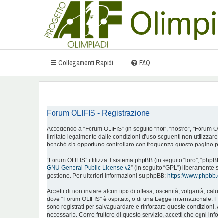
Collegamenti Rapidi
FAQ
Forum OLIFIS - Registrazione
Accedendo a “Forum OLIFIS” (in seguito “noi”, “nostro”, “Forum OLIFI
limitato legalmente dalle condizioni d’uso seguenti non utilizzar
benché sia opportuno controllare con frequenza queste pagine per
“Forum OLIFIS” utilizza il sistema phpBB (in seguito “loro”, “ph
GNU General Public License v2
” (in seguito “GPL”) liberamente 
gestione. Per ulteriori informazioni su phpBB:
https://www.phpbb
Accetti di non inviare alcun tipo di offesa, oscenità, volgarità, c
dove “Forum OLIFIS” è ospitato, o di una Legge internazionale. Fare
sono registrati per salvaguardare e rinforzare queste condizioni. 
necessario. Come fruitore di questo servizio, accetti che ogni i