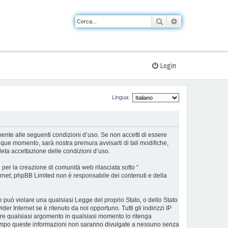
Cerca
Ricerca avanzat
Login
Lingua:
almente alle seguenti condizioni d’uso. Se non accetti di essere
nque momento, sarà nostra premura avvisarti di tali modifiche,
eta accettazione delle condizioni d’uso.
er la creazione di comunità web rilasciata sotto “
nternet; phpBB Limited non è responsabile dei contenuti e della
he può violare una qualsiasi Legge del proprio Stato, o dello Stato
r Internet se è ritenuto da noi opportuno. Tutti gli indirizzi IP
udere qualsiasi argomento in qualsiasi momento lo ritenga
ontempo queste informazioni non saranno divulgate a nessuno senza