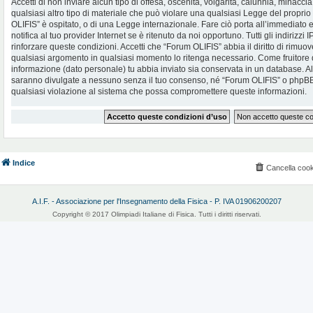
Accetti di non inviare alcun tipo di offesa, oscenità, volgarità, calunnia, minac
qualsiasi altro tipo di materiale che può violare una qualsiasi Legge del proprio
OLIFIS” è ospitato, o di una Legge internazionale. Fare ciò porta all’immediato
notifica al tuo provider Internet se è ritenuto da noi opportuno. Tutti gli indirizzi
rinforzare queste condizioni. Accetti che “Forum OLIFIS” abbia il diritto di rimuov
qualsiasi argomento in qualsiasi momento lo ritenga necessario. Come fruitore d
informazione (dato personale) tu abbia inviato sia conservata in un database. 
saranno divulgate a nessuno senza il tuo consenso, né “Forum OLIFIS” o phpBB 
qualsiasi violazione al sistema che possa compromettere queste informazioni.
Indice
Cancella cook
A.I.F. - Associazione per l'Insegnamento della Fisica - P. IVA 01906200207
Copyright © 2017 Olimpiadi Italiane di Fisica. Tutti i diritti riservati.