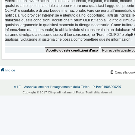
Accetti di non inviare alcun tipo di offesa, oscenità, volgarità, calunnia, minac
qualsiasi altro tipo di materiale che può violare una qualsiasi Legge del proprio
OLIFIS” è ospitato, o di una Legge internazionale. Fare ciò porta all’immediato
notifica al tuo provider Internet se è ritenuto da noi opportuno. Tutti gli indirizzi
rinforzare queste condizioni. Accetti che “Forum OLIFIS” abbia il diritto di rimuov
qualsiasi argomento in qualsiasi momento lo ritenga necessario. Come fruitore d
informazione (dato personale) tu abbia inviato sia conservata in un database. 
saranno divulgate a nessuno senza il tuo consenso, né “Forum OLIFIS” o phpBB 
qualsiasi violazione al sistema che possa compromettere queste informazioni.
Indice
Cancella cook
A.I.F. - Associazione per l'Insegnamento della Fisica - P. IVA 01906200207
Copyright © 2017 Olimpiadi Italiane di Fisica. Tutti i diritti riservati.