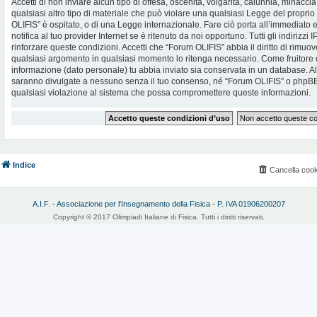
Accetti di non inviare alcun tipo di offesa, oscenità, volgarità, calunnia, minac
qualsiasi altro tipo di materiale che può violare una qualsiasi Legge del proprio
OLIFIS” è ospitato, o di una Legge internazionale. Fare ciò porta all’immediato
notifica al tuo provider Internet se è ritenuto da noi opportuno. Tutti gli indirizzi
rinforzare queste condizioni. Accetti che “Forum OLIFIS” abbia il diritto di rimuov
qualsiasi argomento in qualsiasi momento lo ritenga necessario. Come fruitore d
informazione (dato personale) tu abbia inviato sia conservata in un database. 
saranno divulgate a nessuno senza il tuo consenso, né “Forum OLIFIS” o phpBB 
qualsiasi violazione al sistema che possa compromettere queste informazioni.
Indice
Cancella cook
A.I.F. - Associazione per l'Insegnamento della Fisica - P. IVA 01906200207
Copyright © 2017 Olimpiadi Italiane di Fisica. Tutti i diritti riservati.