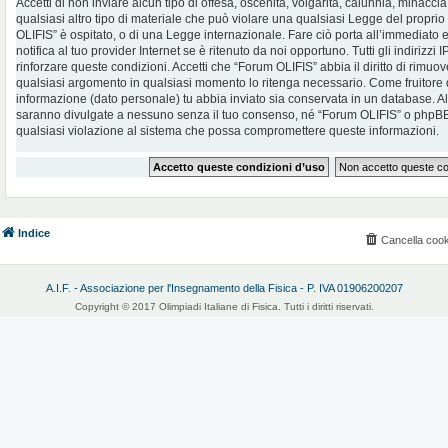
Accetti di non inviare alcun tipo di offesa, oscenità, volgarità, calunnia, minac
qualsiasi altro tipo di materiale che può violare una qualsiasi Legge del proprio
OLIFIS” è ospitato, o di una Legge internazionale. Fare ciò porta all’immediato
notifica al tuo provider Internet se è ritenuto da noi opportuno. Tutti gli indirizzi
rinforzare queste condizioni. Accetti che “Forum OLIFIS” abbia il diritto di rimuov
qualsiasi argomento in qualsiasi momento lo ritenga necessario. Come fruitore d
informazione (dato personale) tu abbia inviato sia conservata in un database. 
saranno divulgate a nessuno senza il tuo consenso, né “Forum OLIFIS” o phpBB 
qualsiasi violazione al sistema che possa compromettere queste informazioni.
Indice
Cancella cook
A.I.F. - Associazione per l'Insegnamento della Fisica - P. IVA 01906200207
Copyright © 2017 Olimpiadi Italiane di Fisica. Tutti i diritti riservati.