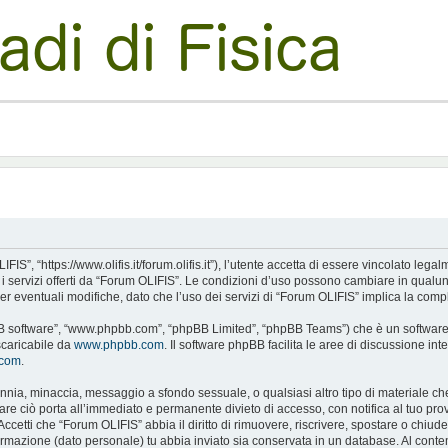
S”, “https://www.olifis.it/forum.olifis.it”), l’utente accetta di essere vincolato leg
e i servizi offerti da “Forum OLIFIS”. Le condizioni d’uso possono cambiare in qualu
 eventuali modifiche, dato che l’uso dei servizi di “Forum OLIFIS” implica la compl
pBB software”, “www.phpbb.com”, “phpBB Limited”, “phpBB Teams”) che è un software p
scaricabile da
www.phpbb.com
. Il software phpBB facilita le aree di discussione i
.com
.
alunnia, minaccia, messaggio a sfondo sessuale, o qualsiasi altro tipo di materiale c
 ciò porta all’immediato e permanente divieto di accesso, con notifica al tuo provide
Accetti che “Forum OLIFIS” abbia il diritto di rimuovere, riscrivere, spostare o chi
nformazione (dato personale) tu abbia inviato sia conservata in un database. Al c