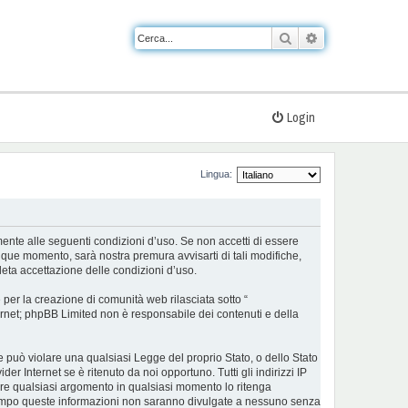
Cerca
Ricerca avanzat
Login
Lingua:
almente alle seguenti condizioni d’uso. Se non accetti di essere
nque momento, sarà nostra premura avvisarti di tali modifiche,
eta accettazione delle condizioni d’uso.
er la creazione di comunità web rilasciata sotto “
nternet; phpBB Limited non è responsabile dei contenuti e della
he può violare una qualsiasi Legge del proprio Stato, o dello Stato
r Internet se è ritenuto da noi opportuno. Tutti gli indirizzi IP
udere qualsiasi argomento in qualsiasi momento lo ritenga
ontempo queste informazioni non saranno divulgate a nessuno senza