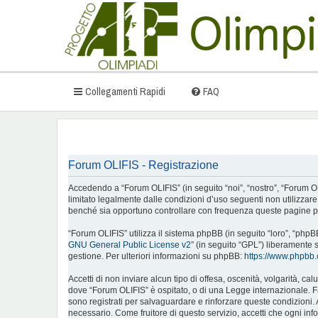
Collegamenti Rapidi
FAQ
Forum OLIFIS - Registrazione
Accedendo a “Forum OLIFIS” (in seguito “noi”, “nostro”, “Forum OLIFI
limitato legalmente dalle condizioni d’uso seguenti non utilizzar
benché sia opportuno controllare con frequenza queste pagine per
“Forum OLIFIS” utilizza il sistema phpBB (in seguito “loro”, “ph
GNU General Public License v2
” (in seguito “GPL”) liberamente 
gestione. Per ulteriori informazioni su phpBB:
https://www.phpbb
Accetti di non inviare alcun tipo di offesa, oscenità, volgarità, c
dove “Forum OLIFIS” è ospitato, o di una Legge internazionale. Fare
sono registrati per salvaguardare e rinforzare queste condizioni. 
necessario. Come fruitore di questo servizio, accetti che ogni i