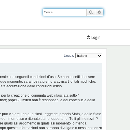
Cerca
Ricerca avanzat
Login
Lingua:
almente alle seguenti condizioni d’uso. Se non accetti di essere
nque momento, sarà nostra premura avvisarti di tali modifiche,
eta accettazione delle condizioni d’uso.
er la creazione di comunità web rilasciata sotto “
nternet; phpBB Limited non è responsabile dei contenuti e della
he può violare una qualsiasi Legge del proprio Stato, o dello Stato
r Internet se è ritenuto da noi opportuno. Tutti gli indirizzi IP
udere qualsiasi argomento in qualsiasi momento lo ritenga
ontempo queste informazioni non saranno divulgate a nessuno senza