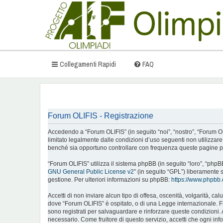
Collegamenti Rapidi
FAQ
Forum OLIFIS - Registrazione
Accedendo a “Forum OLIFIS” (in seguito “noi”, “nostro”, “Forum OLIFI
limitato legalmente dalle condizioni d’uso seguenti non utilizzar
benché sia opportuno controllare con frequenza queste pagine per
“Forum OLIFIS” utilizza il sistema phpBB (in seguito “loro”, “ph
GNU General Public License v2
” (in seguito “GPL”) liberamente 
gestione. Per ulteriori informazioni su phpBB:
https://www.phpbb
Accetti di non inviare alcun tipo di offesa, oscenità, volgarità, c
dove “Forum OLIFIS” è ospitato, o di una Legge internazionale. Fare
sono registrati per salvaguardare e rinforzare queste condizioni. 
necessario. Come fruitore di questo servizio, accetti che ogni i