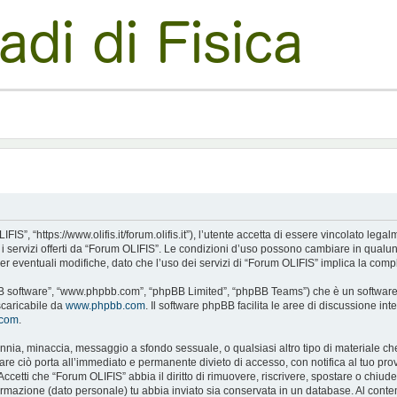
S”, “https://www.olifis.it/forum.olifis.it”), l’utente accetta di essere vincolato leg
e i servizi offerti da “Forum OLIFIS”. Le condizioni d’uso possono cambiare in qualu
 eventuali modifiche, dato che l’uso dei servizi di “Forum OLIFIS” implica la compl
pBB software”, “www.phpbb.com”, “phpBB Limited”, “phpBB Teams”) che è un software p
scaricabile da
www.phpbb.com
. Il software phpBB facilita le aree di discussione i
.com
.
alunnia, minaccia, messaggio a sfondo sessuale, o qualsiasi altro tipo di materiale c
 ciò porta all’immediato e permanente divieto di accesso, con notifica al tuo provide
Accetti che “Forum OLIFIS” abbia il diritto di rimuovere, riscrivere, spostare o chi
nformazione (dato personale) tu abbia inviato sia conservata in un database. Al c