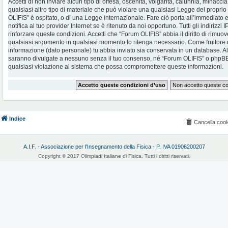
Accetti di non inviare alcun tipo di offesa, oscenità, volgarità, calunnia, minac
qualsiasi altro tipo di materiale che può violare una qualsiasi Legge del proprio
OLIFIS” è ospitato, o di una Legge internazionale. Fare ciò porta all’immediato
notifica al tuo provider Internet se è ritenuto da noi opportuno. Tutti gli indirizzi
rinforzare queste condizioni. Accetti che “Forum OLIFIS” abbia il diritto di rimuov
qualsiasi argomento in qualsiasi momento lo ritenga necessario. Come fruitore d
informazione (dato personale) tu abbia inviato sia conservata in un database. 
saranno divulgate a nessuno senza il tuo consenso, né “Forum OLIFIS” o phpBB 
qualsiasi violazione al sistema che possa compromettere queste informazioni.
Indice
Cancella cook
A.I.F. - Associazione per l'Insegnamento della Fisica - P. IVA 01906200207
Copyright © 2017 Olimpiadi Italiane di Fisica. Tutti i diritti riservati.