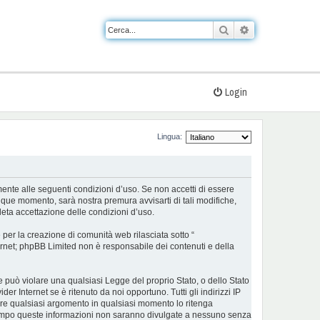
Cerca
Ricerca avanzat
Login
Lingua:
almente alle seguenti condizioni d’uso. Se non accetti di essere
nque momento, sarà nostra premura avvisarti di tali modifiche,
eta accettazione delle condizioni d’uso.
er la creazione di comunità web rilasciata sotto “
nternet; phpBB Limited non è responsabile dei contenuti e della
he può violare una qualsiasi Legge del proprio Stato, o dello Stato
r Internet se è ritenuto da noi opportuno. Tutti gli indirizzi IP
udere qualsiasi argomento in qualsiasi momento lo ritenga
ontempo queste informazioni non saranno divulgate a nessuno senza