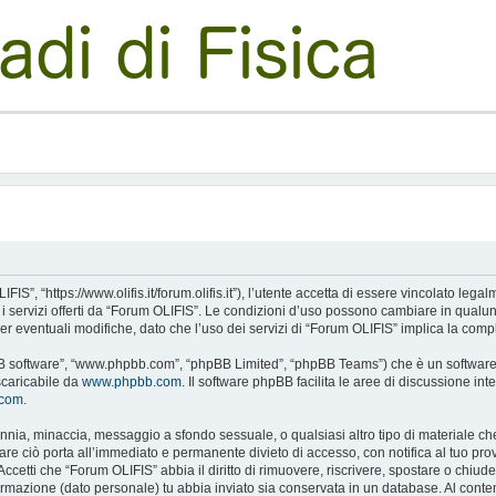
S”, “https://www.olifis.it/forum.olifis.it”), l’utente accetta di essere vincolato leg
e i servizi offerti da “Forum OLIFIS”. Le condizioni d’uso possono cambiare in qualu
 eventuali modifiche, dato che l’uso dei servizi di “Forum OLIFIS” implica la compl
pBB software”, “www.phpbb.com”, “phpBB Limited”, “phpBB Teams”) che è un software p
scaricabile da
www.phpbb.com
. Il software phpBB facilita le aree di discussione i
.com
.
alunnia, minaccia, messaggio a sfondo sessuale, o qualsiasi altro tipo di materiale c
 ciò porta all’immediato e permanente divieto di accesso, con notifica al tuo provide
Accetti che “Forum OLIFIS” abbia il diritto di rimuovere, riscrivere, spostare o chi
nformazione (dato personale) tu abbia inviato sia conservata in un database. Al c