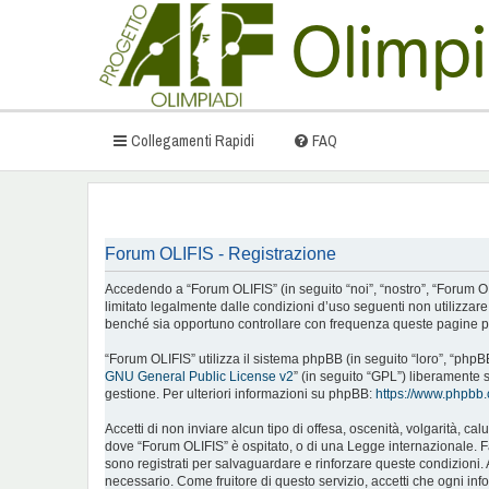
Collegamenti Rapidi
FAQ
Forum OLIFIS - Registrazione
Accedendo a “Forum OLIFIS” (in seguito “noi”, “nostro”, “Forum OLIFI
limitato legalmente dalle condizioni d’uso seguenti non utilizzar
benché sia opportuno controllare con frequenza queste pagine per
“Forum OLIFIS” utilizza il sistema phpBB (in seguito “loro”, “ph
GNU General Public License v2
” (in seguito “GPL”) liberamente 
gestione. Per ulteriori informazioni su phpBB:
https://www.phpbb
Accetti di non inviare alcun tipo di offesa, oscenità, volgarità, c
dove “Forum OLIFIS” è ospitato, o di una Legge internazionale. Fare
sono registrati per salvaguardare e rinforzare queste condizioni. 
necessario. Come fruitore di questo servizio, accetti che ogni i