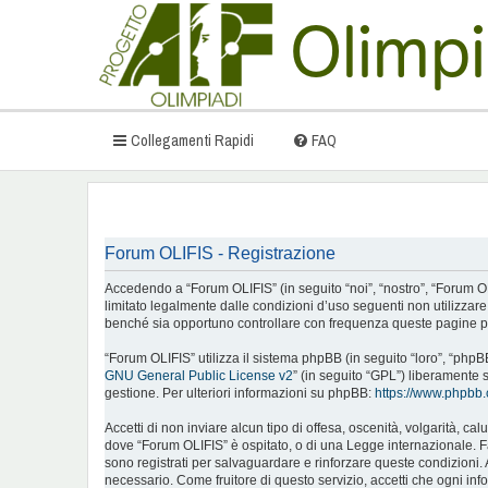
Collegamenti Rapidi
FAQ
Forum OLIFIS - Registrazione
Accedendo a “Forum OLIFIS” (in seguito “noi”, “nostro”, “Forum OLIFI
limitato legalmente dalle condizioni d’uso seguenti non utilizzar
benché sia opportuno controllare con frequenza queste pagine per
“Forum OLIFIS” utilizza il sistema phpBB (in seguito “loro”, “ph
GNU General Public License v2
” (in seguito “GPL”) liberamente 
gestione. Per ulteriori informazioni su phpBB:
https://www.phpbb
Accetti di non inviare alcun tipo di offesa, oscenità, volgarità, c
dove “Forum OLIFIS” è ospitato, o di una Legge internazionale. Fare
sono registrati per salvaguardare e rinforzare queste condizioni. 
necessario. Come fruitore di questo servizio, accetti che ogni i