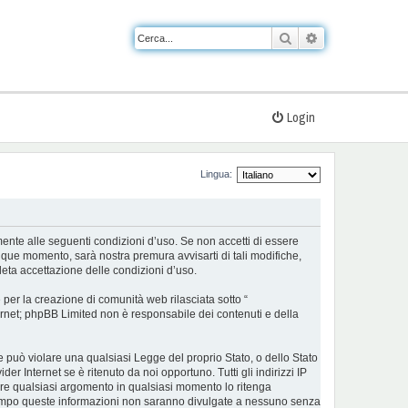
Cerca
Ricerca avanzat
Login
Lingua:
almente alle seguenti condizioni d’uso. Se non accetti di essere
nque momento, sarà nostra premura avvisarti di tali modifiche,
eta accettazione delle condizioni d’uso.
er la creazione di comunità web rilasciata sotto “
nternet; phpBB Limited non è responsabile dei contenuti e della
he può violare una qualsiasi Legge del proprio Stato, o dello Stato
r Internet se è ritenuto da noi opportuno. Tutti gli indirizzi IP
udere qualsiasi argomento in qualsiasi momento lo ritenga
ontempo queste informazioni non saranno divulgate a nessuno senza