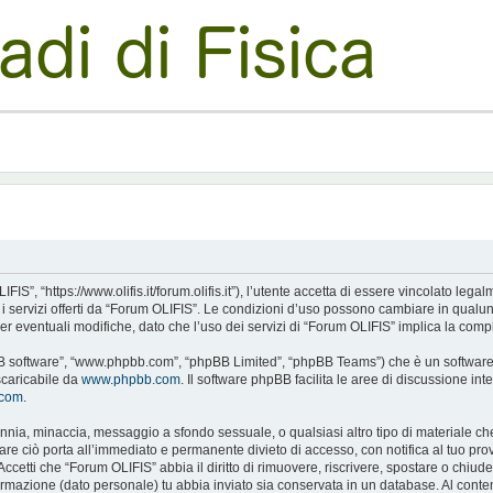
S”, “https://www.olifis.it/forum.olifis.it”), l’utente accetta di essere vincolato leg
e i servizi offerti da “Forum OLIFIS”. Le condizioni d’uso possono cambiare in qualu
 eventuali modifiche, dato che l’uso dei servizi di “Forum OLIFIS” implica la compl
pBB software”, “www.phpbb.com”, “phpBB Limited”, “phpBB Teams”) che è un software p
scaricabile da
www.phpbb.com
. Il software phpBB facilita le aree di discussione i
.com
.
alunnia, minaccia, messaggio a sfondo sessuale, o qualsiasi altro tipo di materiale c
 ciò porta all’immediato e permanente divieto di accesso, con notifica al tuo provide
Accetti che “Forum OLIFIS” abbia il diritto di rimuovere, riscrivere, spostare o chi
nformazione (dato personale) tu abbia inviato sia conservata in un database. Al c