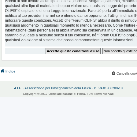
Accetti di non inviare alcun tipo di offesa, oscenità, volgarità, calunnia, minac
qualsiasi altro tipo di materiale che può violare una qualsiasi Legge del proprio
OLIFIS” è ospitato, o di una Legge internazionale. Fare ciò porta all’immediato
notifica al tuo provider Internet se è ritenuto da noi opportuno. Tutti gli indirizzi
rinforzare queste condizioni. Accetti che “Forum OLIFIS” abbia il diritto di rimuov
qualsiasi argomento in qualsiasi momento lo ritenga necessario. Come fruitore d
informazione (dato personale) tu abbia inviato sia conservata in un database. 
saranno divulgate a nessuno senza il tuo consenso, né “Forum OLIFIS” o phpBB 
qualsiasi violazione al sistema che possa compromettere queste informazioni.
Indice
Cancella cook
A.I.F. - Associazione per l'Insegnamento della Fisica - P. IVA 01906200207
Copyright © 2017 Olimpiadi Italiane di Fisica. Tutti i diritti riservati.