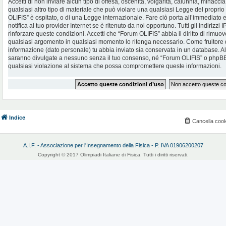
Accetti di non inviare alcun tipo di offesa, oscenità, volgarità, calunnia, minac
qualsiasi altro tipo di materiale che può violare una qualsiasi Legge del proprio
OLIFIS” è ospitato, o di una Legge internazionale. Fare ciò porta all’immediato
notifica al tuo provider Internet se è ritenuto da noi opportuno. Tutti gli indirizzi
rinforzare queste condizioni. Accetti che “Forum OLIFIS” abbia il diritto di rimuov
qualsiasi argomento in qualsiasi momento lo ritenga necessario. Come fruitore d
informazione (dato personale) tu abbia inviato sia conservata in un database. 
saranno divulgate a nessuno senza il tuo consenso, né “Forum OLIFIS” o phpBB 
qualsiasi violazione al sistema che possa compromettere queste informazioni.
Indice
Cancella cook
A.I.F. - Associazione per l'Insegnamento della Fisica - P. IVA 01906200207
Copyright © 2017 Olimpiadi Italiane di Fisica. Tutti i diritti riservati.