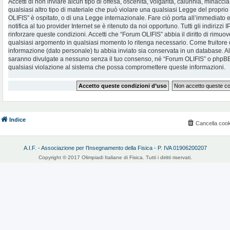
Accetti di non inviare alcun tipo di offesa, oscenità, volgarità, calunnia, minac
qualsiasi altro tipo di materiale che può violare una qualsiasi Legge del proprio
OLIFIS” è ospitato, o di una Legge internazionale. Fare ciò porta all’immediato
notifica al tuo provider Internet se è ritenuto da noi opportuno. Tutti gli indirizzi
rinforzare queste condizioni. Accetti che “Forum OLIFIS” abbia il diritto di rimuov
qualsiasi argomento in qualsiasi momento lo ritenga necessario. Come fruitore d
informazione (dato personale) tu abbia inviato sia conservata in un database. 
saranno divulgate a nessuno senza il tuo consenso, né “Forum OLIFIS” o phpBB 
qualsiasi violazione al sistema che possa compromettere queste informazioni.
Indice
Cancella cook
A.I.F. - Associazione per l'Insegnamento della Fisica - P. IVA 01906200207
Copyright © 2017 Olimpiadi Italiane di Fisica. Tutti i diritti riservati.