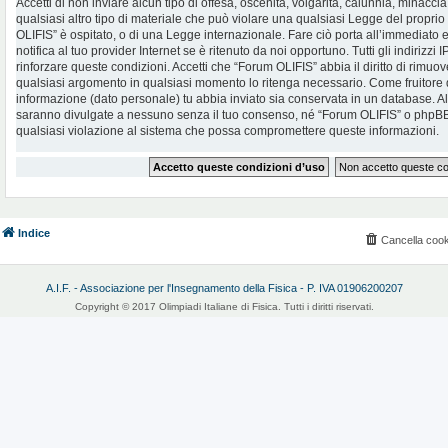
Accetti di non inviare alcun tipo di offesa, oscenità, volgarità, calunnia, minac
qualsiasi altro tipo di materiale che può violare una qualsiasi Legge del proprio
OLIFIS” è ospitato, o di una Legge internazionale. Fare ciò porta all’immediato
notifica al tuo provider Internet se è ritenuto da noi opportuno. Tutti gli indirizzi
rinforzare queste condizioni. Accetti che “Forum OLIFIS” abbia il diritto di rimuov
qualsiasi argomento in qualsiasi momento lo ritenga necessario. Come fruitore d
informazione (dato personale) tu abbia inviato sia conservata in un database. 
saranno divulgate a nessuno senza il tuo consenso, né “Forum OLIFIS” o phpBB 
qualsiasi violazione al sistema che possa compromettere queste informazioni.
Indice
Cancella cook
A.I.F. - Associazione per l'Insegnamento della Fisica - P. IVA 01906200207
Copyright © 2017 Olimpiadi Italiane di Fisica. Tutti i diritti riservati.