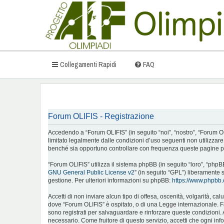
Collegamenti Rapidi
FAQ
Forum OLIFIS - Registrazione
Accedendo a “Forum OLIFIS” (in seguito “noi”, “nostro”, “Forum OLIFI
limitato legalmente dalle condizioni d’uso seguenti non utilizzar
benché sia opportuno controllare con frequenza queste pagine per
“Forum OLIFIS” utilizza il sistema phpBB (in seguito “loro”, “ph
GNU General Public License v2
” (in seguito “GPL”) liberamente 
gestione. Per ulteriori informazioni su phpBB:
https://www.phpbb
Accetti di non inviare alcun tipo di offesa, oscenità, volgarità, c
dove “Forum OLIFIS” è ospitato, o di una Legge internazionale. Fare
sono registrati per salvaguardare e rinforzare queste condizioni. 
necessario. Come fruitore di questo servizio, accetti che ogni i