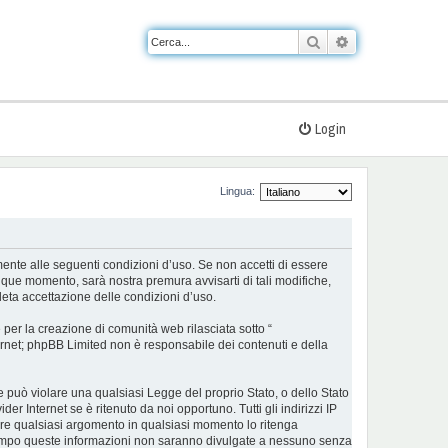
Cerca
Ricerca avanzat
Login
Lingua:
almente alle seguenti condizioni d’uso. Se non accetti di essere
nque momento, sarà nostra premura avvisarti di tali modifiche,
eta accettazione delle condizioni d’uso.
er la creazione di comunità web rilasciata sotto “
nternet; phpBB Limited non è responsabile dei contenuti e della
he può violare una qualsiasi Legge del proprio Stato, o dello Stato
r Internet se è ritenuto da noi opportuno. Tutti gli indirizzi IP
udere qualsiasi argomento in qualsiasi momento lo ritenga
ontempo queste informazioni non saranno divulgate a nessuno senza