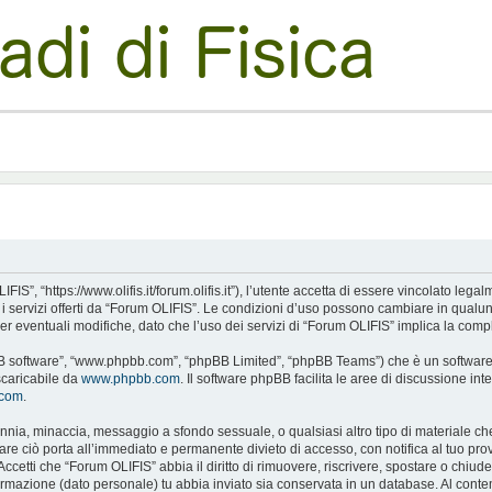
S”, “https://www.olifis.it/forum.olifis.it”), l’utente accetta di essere vincolato leg
e i servizi offerti da “Forum OLIFIS”. Le condizioni d’uso possono cambiare in qualu
 eventuali modifiche, dato che l’uso dei servizi di “Forum OLIFIS” implica la compl
pBB software”, “www.phpbb.com”, “phpBB Limited”, “phpBB Teams”) che è un software p
scaricabile da
www.phpbb.com
. Il software phpBB facilita le aree di discussione i
.com
.
alunnia, minaccia, messaggio a sfondo sessuale, o qualsiasi altro tipo di materiale c
 ciò porta all’immediato e permanente divieto di accesso, con notifica al tuo provide
Accetti che “Forum OLIFIS” abbia il diritto di rimuovere, riscrivere, spostare o chi
nformazione (dato personale) tu abbia inviato sia conservata in un database. Al c