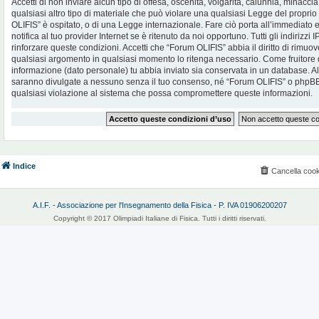
Accetti di non inviare alcun tipo di offesa, oscenità, volgarità, calunnia, minac
qualsiasi altro tipo di materiale che può violare una qualsiasi Legge del proprio
OLIFIS” è ospitato, o di una Legge internazionale. Fare ciò porta all’immediato
notifica al tuo provider Internet se è ritenuto da noi opportuno. Tutti gli indirizzi
rinforzare queste condizioni. Accetti che “Forum OLIFIS” abbia il diritto di rimuov
qualsiasi argomento in qualsiasi momento lo ritenga necessario. Come fruitore d
informazione (dato personale) tu abbia inviato sia conservata in un database. 
saranno divulgate a nessuno senza il tuo consenso, né “Forum OLIFIS” o phpBB 
qualsiasi violazione al sistema che possa compromettere queste informazioni.
Indice
Cancella cook
A.I.F. - Associazione per l'Insegnamento della Fisica - P. IVA 01906200207
Copyright © 2017 Olimpiadi Italiane di Fisica. Tutti i diritti riservati.