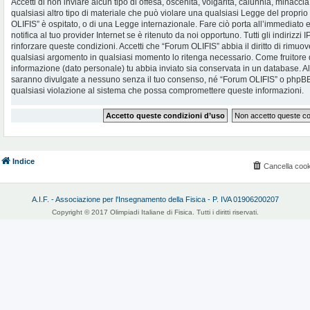
Accetti di non inviare alcun tipo di offesa, oscenità, volgarità, calunnia, minac
qualsiasi altro tipo di materiale che può violare una qualsiasi Legge del proprio
OLIFIS” è ospitato, o di una Legge internazionale. Fare ciò porta all’immediato
notifica al tuo provider Internet se è ritenuto da noi opportuno. Tutti gli indirizzi
rinforzare queste condizioni. Accetti che “Forum OLIFIS” abbia il diritto di rimuov
qualsiasi argomento in qualsiasi momento lo ritenga necessario. Come fruitore d
informazione (dato personale) tu abbia inviato sia conservata in un database. 
saranno divulgate a nessuno senza il tuo consenso, né “Forum OLIFIS” o phpBB 
qualsiasi violazione al sistema che possa compromettere queste informazioni.
Indice
Cancella cook
A.I.F. - Associazione per l'Insegnamento della Fisica - P. IVA 01906200207
Copyright © 2017 Olimpiadi Italiane di Fisica. Tutti i diritti riservati.