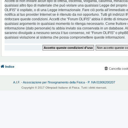
Accetti di non inviare alcun tipo di offesa, oscenità, volgarità, calunnia, minac
qualsiasi altro tipo di materiale che può violare una qualsiasi Legge del proprio
OLIFIS” è ospitato, o di una Legge internazionale. Fare ciò porta all’immediato
notifica al tuo provider Internet se è ritenuto da noi opportuno. Tutti gli indirizzi
rinforzare queste condizioni. Accetti che “Forum OLIFIS” abbia il diritto di rimuov
qualsiasi argomento in qualsiasi momento lo ritenga necessario. Come fruitore d
informazione (dato personale) tu abbia inviato sia conservata in un database. 
saranno divulgate a nessuno senza il tuo consenso, né “Forum OLIFIS” o phpBB 
qualsiasi violazione al sistema che possa compromettere queste informazioni.
Indice
Cancella cook
A.I.F. - Associazione per l'Insegnamento della Fisica - P. IVA 01906200207
Copyright © 2017 Olimpiadi Italiane di Fisica. Tutti i diritti riservati.