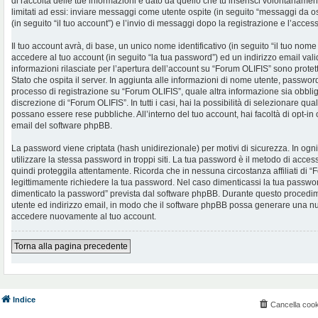
di raccolta delle tue informazioni è dato da quello che tu inserisci volontariame
limitati ad essi: inviare messaggi come utente ospite (in seguito “messaggi da os
(in seguito “il tuo account”) e l’invio di messaggi dopo la registrazione e l’access
Il tuo account avrà, di base, un unico nome identificativo (in seguito “il tuo no
accedere al tuo account (in seguito “la tua password”) ed un indirizzo email valid
informazioni rilasciate per l’apertura dell’account su “Forum OLIFIS” sono protet
Stato che ospita il server. In aggiunta alle informazioni di nome utente, password 
processo di registrazione su “Forum OLIFIS”, quale altra informazione sia obblig
discrezione di “Forum OLIFIS”. In tutti i casi, hai la possibilità di selezionare qua
possano essere rese pubbliche. All’interno del tuo account, hai facoltà di opt-in
email del software phpBB.
La password viene criptata (hash unidirezionale) per motivi di sicurezza. In og
utilizzare la stessa password in troppi siti. La tua password è il metodo di acce
quindi proteggila attentamente. Ricorda che in nessuna circostanza affiliati di
legittimamente richiedere la tua password. Nel caso dimenticassi la tua password
dimenticato la password” prevista dal software phpBB. Durante questo procedimen
utente ed indirizzo email, in modo che il software phpBB possa generare una n
accedere nuovamente al tuo account.
Torna alla pagina precedente
Indice
Cancella cook