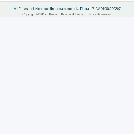
A.I.F. - Associazione per l'Insegnamento della Fisica - P. IVA 01906200207
Copyright © 2017 Olimpiadi Italiane di Fisica. Tutti i diritti riservati.