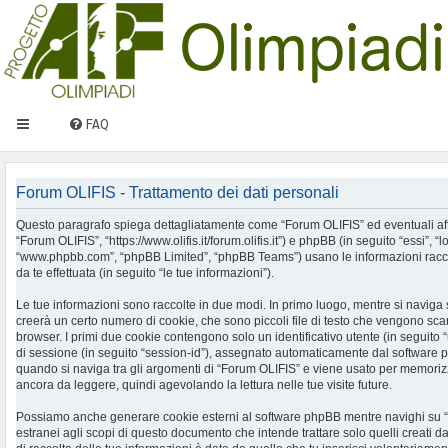
FAQ
Forum OLIFIS - Trattamento dei dati personali
Questo paragrafo spiega dettagliatamente come “Forum OLIFIS” ed eventuali affilia
“Forum OLIFIS”, “https://www.olifis.it/forum.olifis.it”) e phpBB (in seguito “essi”, “
“www.phpbb.com”, “phpBB Limited”, “phpBB Teams”) usano le informazioni racco
da te effettuata (in seguito “le tue informazioni”).
Le tue informazioni sono raccolte in due modi. In primo luogo, mentre si naviga
creerà un certo numero di cookie, che sono piccoli file di testo che vengono scari
browser. I primi due cookie contengono solo un identificativo utente (in seguito 
di sessione (in seguito “session-id”), assegnato automaticamente dal software 
quando si naviga tra gli argomenti di “Forum OLIFIS” e viene usato per memorizza
ancora da leggere, quindi agevolando la lettura nelle tue visite future.
Possiamo anche generare cookie esterni al software phpBB mentre navighi su 
estranei agli scopi di questo documento che intende trattare solo quelli creati 