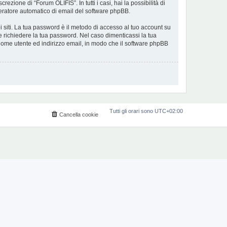
ezione di “Forum OLIFIS”. In tutti i casi, hai la possibilità di
eneratore automatico di email del software phpBB.
i siti. La tua password è il metodo di accesso al tuo account su
e richiedere la tua password. Nel caso dimenticassi la tua
 nome utente ed indirizzo email, in modo che il software phpBB
Tutti gli orari sono
UTC+02:00
Cancella cookie