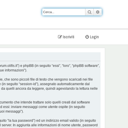
Cerca
Ricerca avanzat
Iscriviti
Login
um.olifis.it”) e phpBB (in seguito “essi”, “loro”, “phpBB software”,
ue informazioni”).
che sono piccoli file di testo che vengono scaricati nei file
ne (in seguito “session-id”), assegnato automaticamente dal
 da quelli ancora da leggere, quindi agevolando la lettura nelle
mento che intende trattare solo quelli creati dal software
ad essi: inviare messaggi come utente ospite (in seguito
tuoi messaggi”).
uito “la tua password”) ed un indirizzo email valido (in seguito
 il server. In aggiunta alle informazioni di nome utente, password