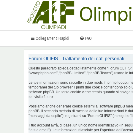
Collegamenti Rapidi
FAQ
Forum OLIFIS - Trattamento dei dati personali
Questo paragrafo spiega dettagliatamente come “Forum OLIFIS” ed even
“www.phpbb.com”, “phpBB Limited”, “phpBB Teams”) usano le inform
Le tue informazioni sono raccolte in due modi. In primo luogo, men
temporanei del tuo browser. I primi due cookie contengono solo un
software phpBB. Un terzo cookie viene creato quando si naviga tra
tue visite future.
Possiamo anche generare cookie esterni al software phpBB mentre 
phpBB. Il secondo metodo di raccolta delle tue informazioni è dat
“messaggi da ospite”), registrarsi su “Forum OLIFIS” (in seguito “i
Il tuo account avrà, di base, un unico nome identificativo (in seg
“la tua email”). Le informazioni rilasciate per l’apertura dell’acc