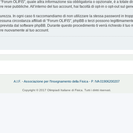
 “Forum OLIFIS”, quale altra informazione sia obbligatoria o opzionale, è a totale discr
e rese pubbliche. All’interno del tuo account, hai facoltà di opt-in o opt-out sul g
curezza. In ogni caso ti raccomandiamo di non utilizzare la stessa password in tropp
ssuna circostanza affiliati di “Forum OLIFIS”, phpBB o terzi possono legittimament
 prevista dal software phpBB. Durante questo procedimento ti verrà richiesto il tuo
re nuovamente al tuo account.
A.I.F. - Associazione per l'Insegnamento della Fisica - P. IVA 01906200207
Copyright © 2017 Olimpiadi Italiane di Fisica. Tutti i diritti riservati.