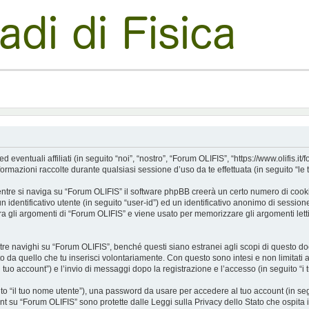
tuali affiliati (in seguito “noi”, “nostro”, “Forum OLIFIS”, “https://www.olifis.it/for
azioni raccolte durante qualsiasi sessione d’uso da te effettuata (in seguito “le t
tre si naviga su “Forum OLIFIS” il software phpBB creerà un certo numero di cookie, 
 identificativo utente (in seguito “user-id”) ed un identificativo anonimo di sessio
 gli argomenti di “Forum OLIFIS” e viene usato per memorizzare gli argomenti letti
navighi su “Forum OLIFIS”, benché questi siano estranei agli scopi di questo docu
o da quello che tu inserisci volontariamente. Con questo sono intesi e non limitati 
l tuo account”) e l’invio di messaggi dopo la registrazione e l’accesso (in seguito “i 
uito “il tuo nome utente”), una password da usare per accedere al tuo account (in seg
ount su “Forum OLIFIS” sono protette dalle Leggi sulla Privacy dello Stato che ospita