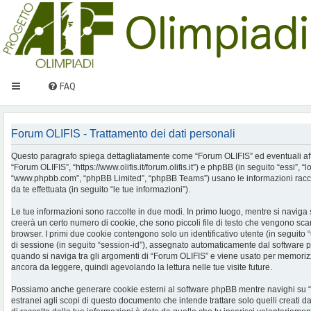
FAQ
Forum OLIFIS - Trattamento dei dati personali
Questo paragrafo spiega dettagliatamente come “Forum OLIFIS” ed eventuali affilia
“Forum OLIFIS”, “https://www.olifis.it/forum.olifis.it”) e phpBB (in seguito “essi”, “
“www.phpbb.com”, “phpBB Limited”, “phpBB Teams”) usano le informazioni racco
da te effettuata (in seguito “le tue informazioni”).
Le tue informazioni sono raccolte in due modi. In primo luogo, mentre si naviga
creerà un certo numero di cookie, che sono piccoli file di testo che vengono scari
browser. I primi due cookie contengono solo un identificativo utente (in seguito 
di sessione (in seguito “session-id”), assegnato automaticamente dal software 
quando si naviga tra gli argomenti di “Forum OLIFIS” e viene usato per memorizza
ancora da leggere, quindi agevolando la lettura nelle tue visite future.
Possiamo anche generare cookie esterni al software phpBB mentre navighi su 
estranei agli scopi di questo documento che intende trattare solo quelli creati 