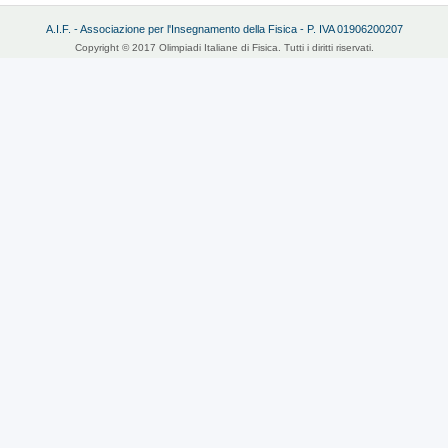
A.I.F. - Associazione per l'Insegnamento della Fisica - P. IVA 01906200207
Copyright © 2017 Olimpiadi Italiane di Fisica. Tutti i diritti riservati.