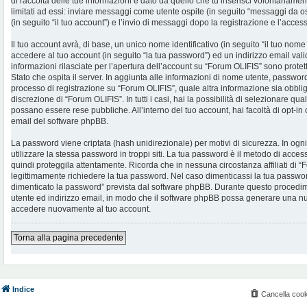
di raccolta delle tue informazioni è dato da quello che tu inserisci volontariame
limitati ad essi: inviare messaggi come utente ospite (in seguito “messaggi da os
(in seguito “il tuo account”) e l’invio di messaggi dopo la registrazione e l’access
Il tuo account avrà, di base, un unico nome identificativo (in seguito “il tuo no
accedere al tuo account (in seguito “la tua password”) ed un indirizzo email valid
informazioni rilasciate per l’apertura dell’account su “Forum OLIFIS” sono protet
Stato che ospita il server. In aggiunta alle informazioni di nome utente, password 
processo di registrazione su “Forum OLIFIS”, quale altra informazione sia obblig
discrezione di “Forum OLIFIS”. In tutti i casi, hai la possibilità di selezionare qua
possano essere rese pubbliche. All’interno del tuo account, hai facoltà di opt-in
email del software phpBB.
La password viene criptata (hash unidirezionale) per motivi di sicurezza. In og
utilizzare la stessa password in troppi siti. La tua password è il metodo di acce
quindi proteggila attentamente. Ricorda che in nessuna circostanza affiliati di
legittimamente richiedere la tua password. Nel caso dimenticassi la tua password
dimenticato la password” prevista dal software phpBB. Durante questo procedimen
utente ed indirizzo email, in modo che il software phpBB possa generare una n
accedere nuovamente al tuo account.
Torna alla pagina precedente
Indice
Cancella cook