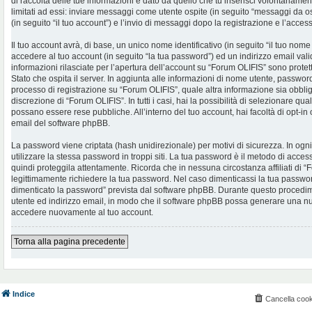
di raccolta delle tue informazioni è dato da quello che tu inserisci volontariame
limitati ad essi: inviare messaggi come utente ospite (in seguito “messaggi da os
(in seguito “il tuo account”) e l’invio di messaggi dopo la registrazione e l’access
Il tuo account avrà, di base, un unico nome identificativo (in seguito “il tuo no
accedere al tuo account (in seguito “la tua password”) ed un indirizzo email valid
informazioni rilasciate per l’apertura dell’account su “Forum OLIFIS” sono protet
Stato che ospita il server. In aggiunta alle informazioni di nome utente, password 
processo di registrazione su “Forum OLIFIS”, quale altra informazione sia obblig
discrezione di “Forum OLIFIS”. In tutti i casi, hai la possibilità di selezionare qua
possano essere rese pubbliche. All’interno del tuo account, hai facoltà di opt-in
email del software phpBB.
La password viene criptata (hash unidirezionale) per motivi di sicurezza. In og
utilizzare la stessa password in troppi siti. La tua password è il metodo di acce
quindi proteggila attentamente. Ricorda che in nessuna circostanza affiliati di
legittimamente richiedere la tua password. Nel caso dimenticassi la tua password
dimenticato la password” prevista dal software phpBB. Durante questo procedimen
utente ed indirizzo email, in modo che il software phpBB possa generare una n
accedere nuovamente al tuo account.
Torna alla pagina precedente
Indice
Cancella cook