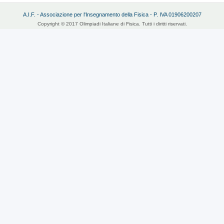
A.I.F. - Associazione per l'Insegnamento della Fisica - P. IVA 01906200207
Copyright © 2017 Olimpiadi Italiane di Fisica. Tutti i diritti riservati.