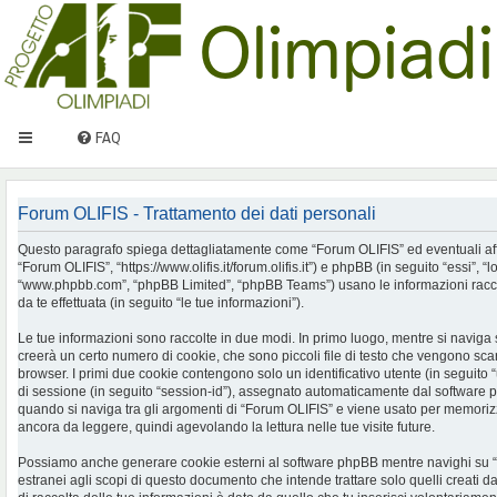
FAQ
Forum OLIFIS - Trattamento dei dati personali
Questo paragrafo spiega dettagliatamente come “Forum OLIFIS” ed eventuali affilia
“Forum OLIFIS”, “https://www.olifis.it/forum.olifis.it”) e phpBB (in seguito “essi”, “
“www.phpbb.com”, “phpBB Limited”, “phpBB Teams”) usano le informazioni racco
da te effettuata (in seguito “le tue informazioni”).
Le tue informazioni sono raccolte in due modi. In primo luogo, mentre si naviga
creerà un certo numero di cookie, che sono piccoli file di testo che vengono scari
browser. I primi due cookie contengono solo un identificativo utente (in seguito 
di sessione (in seguito “session-id”), assegnato automaticamente dal software 
quando si naviga tra gli argomenti di “Forum OLIFIS” e viene usato per memorizza
ancora da leggere, quindi agevolando la lettura nelle tue visite future.
Possiamo anche generare cookie esterni al software phpBB mentre navighi su 
estranei agli scopi di questo documento che intende trattare solo quelli creati 