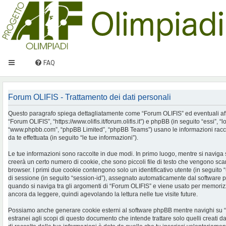
FAQ
Forum OLIFIS - Trattamento dei dati personali
Questo paragrafo spiega dettagliatamente come “Forum OLIFIS” ed eventuali affilia
“Forum OLIFIS”, “https://www.olifis.it/forum.olifis.it”) e phpBB (in seguito “essi”, “
“www.phpbb.com”, “phpBB Limited”, “phpBB Teams”) usano le informazioni racco
da te effettuata (in seguito “le tue informazioni”).
Le tue informazioni sono raccolte in due modi. In primo luogo, mentre si naviga
creerà un certo numero di cookie, che sono piccoli file di testo che vengono scari
browser. I primi due cookie contengono solo un identificativo utente (in seguito 
di sessione (in seguito “session-id”), assegnato automaticamente dal software 
quando si naviga tra gli argomenti di “Forum OLIFIS” e viene usato per memorizza
ancora da leggere, quindi agevolando la lettura nelle tue visite future.
Possiamo anche generare cookie esterni al software phpBB mentre navighi su 
estranei agli scopi di questo documento che intende trattare solo quelli creati 