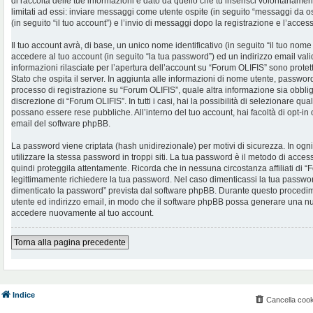
di raccolta delle tue informazioni è dato da quello che tu inserisci volontariame
limitati ad essi: inviare messaggi come utente ospite (in seguito “messaggi da os
(in seguito “il tuo account”) e l’invio di messaggi dopo la registrazione e l’access
Il tuo account avrà, di base, un unico nome identificativo (in seguito “il tuo no
accedere al tuo account (in seguito “la tua password”) ed un indirizzo email valid
informazioni rilasciate per l’apertura dell’account su “Forum OLIFIS” sono protet
Stato che ospita il server. In aggiunta alle informazioni di nome utente, password 
processo di registrazione su “Forum OLIFIS”, quale altra informazione sia obblig
discrezione di “Forum OLIFIS”. In tutti i casi, hai la possibilità di selezionare qua
possano essere rese pubbliche. All’interno del tuo account, hai facoltà di opt-in
email del software phpBB.
La password viene criptata (hash unidirezionale) per motivi di sicurezza. In og
utilizzare la stessa password in troppi siti. La tua password è il metodo di acce
quindi proteggila attentamente. Ricorda che in nessuna circostanza affiliati di
legittimamente richiedere la tua password. Nel caso dimenticassi la tua password
dimenticato la password” prevista dal software phpBB. Durante questo procedimen
utente ed indirizzo email, in modo che il software phpBB possa generare una n
accedere nuovamente al tuo account.
Torna alla pagina precedente
Indice
Cancella cook