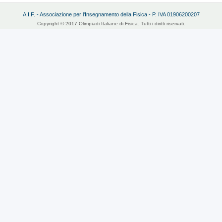
A.I.F. - Associazione per l'Insegnamento della Fisica - P. IVA 01906200207
Copyright © 2017 Olimpiadi Italiane di Fisica. Tutti i diritti riservati.