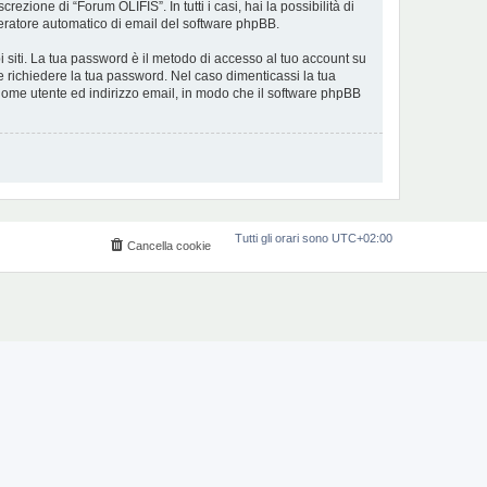
ezione di “Forum OLIFIS”. In tutti i casi, hai la possibilità di
eneratore automatico di email del software phpBB.
i siti. La tua password è il metodo di accesso al tuo account su
e richiedere la tua password. Nel caso dimenticassi la tua
 nome utente ed indirizzo email, in modo che il software phpBB
Tutti gli orari sono
UTC+02:00
Cancella cookie