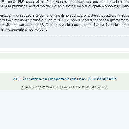
 “Forum OLIFIS”, quale altra informazione sia obbligatoria o opzionale, è a totale discr
e rese pubbliche. All’interno del tuo account, hai facoltà di opt-in o opt-out sul g
curezza. In ogni caso ti raccomandiamo di non utilizzare la stessa password in tropp
ssuna circostanza affiliati di “Forum OLIFIS”, phpBB o terzi possono legittimament
 prevista dal software phpBB. Durante questo procedimento ti verrà richiesto il tuo
re nuovamente al tuo account.
A.I.F. - Associazione per l'Insegnamento della Fisica - P. IVA 01906200207
Copyright © 2017 Olimpiadi Italiane di Fisica. Tutti i diritti riservati.