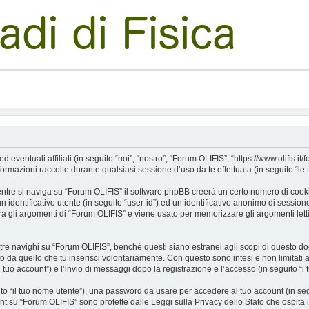
tuali affiliati (in seguito “noi”, “nostro”, “Forum OLIFIS”, “https://www.olifis.it/for
azioni raccolte durante qualsiasi sessione d’uso da te effettuata (in seguito “le t
tre si naviga su “Forum OLIFIS” il software phpBB creerà un certo numero di cookie, 
 identificativo utente (in seguito “user-id”) ed un identificativo anonimo di sessio
 gli argomenti di “Forum OLIFIS” e viene usato per memorizzare gli argomenti letti
navighi su “Forum OLIFIS”, benché questi siano estranei agli scopi di questo docu
o da quello che tu inserisci volontariamente. Con questo sono intesi e non limitati 
l tuo account”) e l’invio di messaggi dopo la registrazione e l’accesso (in seguito “i 
uito “il tuo nome utente”), una password da usare per accedere al tuo account (in seg
ount su “Forum OLIFIS” sono protette dalle Leggi sulla Privacy dello Stato che ospita