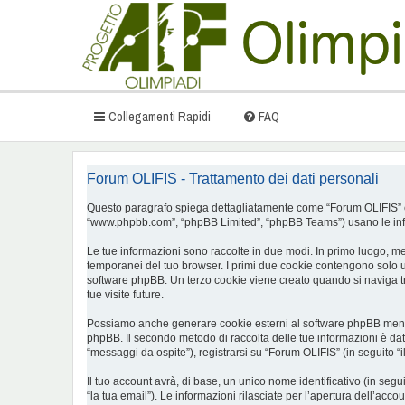
Collegamenti Rapidi
FAQ
Forum OLIFIS - Trattamento dei dati personali
Questo paragrafo spiega dettagliatamente come “Forum OLIFIS” ed even
“www.phpbb.com”, “phpBB Limited”, “phpBB Teams”) usano le inform
Le tue informazioni sono raccolte in due modi. In primo luogo, men
temporanei del tuo browser. I primi due cookie contengono solo un
software phpBB. Un terzo cookie viene creato quando si naviga tra
tue visite future.
Possiamo anche generare cookie esterni al software phpBB mentre 
phpBB. Il secondo metodo di raccolta delle tue informazioni è dat
“messaggi da ospite”), registrarsi su “Forum OLIFIS” (in seguito “i
Il tuo account avrà, di base, un unico nome identificativo (in seg
“la tua email”). Le informazioni rilasciate per l’apertura dell’acc