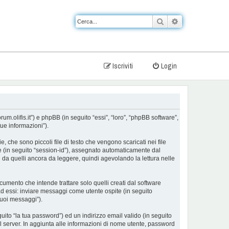
Cerca
Ricerca avanzat
Iscriviti
Login
um.olifis.it”) e phpBB (in seguito “essi”, “loro”, “phpBB software”,
ue informazioni”).
che sono piccoli file di testo che vengono scaricati nei file
ne (in seguito “session-id”), assegnato automaticamente dal
 da quelli ancora da leggere, quindi agevolando la lettura nelle
mento che intende trattare solo quelli creati dal software
ad essi: inviare messaggi come utente ospite (in seguito
tuoi messaggi”).
uito “la tua password”) ed un indirizzo email valido (in seguito
 il server. In aggiunta alle informazioni di nome utente, password