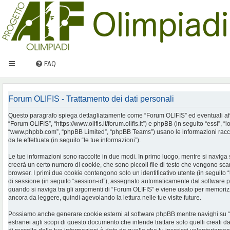
FAQ
Forum OLIFIS - Trattamento dei dati personali
Questo paragrafo spiega dettagliatamente come “Forum OLIFIS” ed eventuali affilia
“Forum OLIFIS”, “https://www.olifis.it/forum.olifis.it”) e phpBB (in seguito “essi”, “
“www.phpbb.com”, “phpBB Limited”, “phpBB Teams”) usano le informazioni racco
da te effettuata (in seguito “le tue informazioni”).
Le tue informazioni sono raccolte in due modi. In primo luogo, mentre si naviga
creerà un certo numero di cookie, che sono piccoli file di testo che vengono scari
browser. I primi due cookie contengono solo un identificativo utente (in seguito 
di sessione (in seguito “session-id”), assegnato automaticamente dal software 
quando si naviga tra gli argomenti di “Forum OLIFIS” e viene usato per memorizza
ancora da leggere, quindi agevolando la lettura nelle tue visite future.
Possiamo anche generare cookie esterni al software phpBB mentre navighi su 
estranei agli scopi di questo documento che intende trattare solo quelli creati 