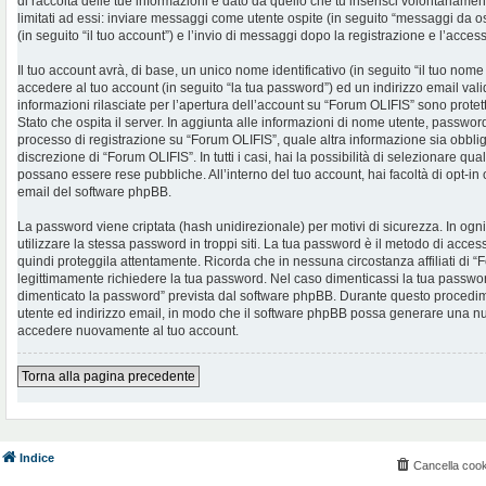
di raccolta delle tue informazioni è dato da quello che tu inserisci volontariame
limitati ad essi: inviare messaggi come utente ospite (in seguito “messaggi da os
(in seguito “il tuo account”) e l’invio di messaggi dopo la registrazione e l’access
Il tuo account avrà, di base, un unico nome identificativo (in seguito “il tuo no
accedere al tuo account (in seguito “la tua password”) ed un indirizzo email valid
informazioni rilasciate per l’apertura dell’account su “Forum OLIFIS” sono protet
Stato che ospita il server. In aggiunta alle informazioni di nome utente, password 
processo di registrazione su “Forum OLIFIS”, quale altra informazione sia obblig
discrezione di “Forum OLIFIS”. In tutti i casi, hai la possibilità di selezionare qua
possano essere rese pubbliche. All’interno del tuo account, hai facoltà di opt-in
email del software phpBB.
La password viene criptata (hash unidirezionale) per motivi di sicurezza. In og
utilizzare la stessa password in troppi siti. La tua password è il metodo di acce
quindi proteggila attentamente. Ricorda che in nessuna circostanza affiliati di
legittimamente richiedere la tua password. Nel caso dimenticassi la tua password
dimenticato la password” prevista dal software phpBB. Durante questo procedimen
utente ed indirizzo email, in modo che il software phpBB possa generare una n
accedere nuovamente al tuo account.
Torna alla pagina precedente
Indice
Cancella cook