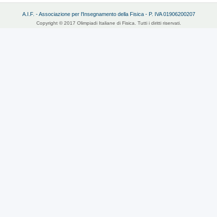
A.I.F. - Associazione per l'Insegnamento della Fisica - P. IVA 01906200207
Copyright © 2017 Olimpiadi Italiane di Fisica. Tutti i diritti riservati.