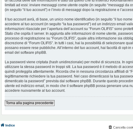
di raccolta delle tue informazioni è dato da quello che tu inserisci volontariame
limitati ad essi: inviare messaggi come utente ospite (in seguito “messaggi da os
(in seguito “il tuo account”) e l’invio di messaggi dopo la registrazione e l’access
Il tuo account avrà, di base, un unico nome identificativo (in seguito “il tuo no
accedere al tuo account (in seguito “la tua password”) ed un indirizzo email valid
informazioni rilasciate per l’apertura dell’account su “Forum OLIFIS” sono protet
Stato che ospita il server. In aggiunta alle informazioni di nome utente, password 
processo di registrazione su “Forum OLIFIS”, quale altra informazione sia obblig
discrezione di “Forum OLIFIS”. In tutti i casi, hai la possibilità di selezionare qua
possano essere rese pubbliche. All’interno del tuo account, hai facoltà di opt-in
email del software phpBB.
La password viene criptata (hash unidirezionale) per motivi di sicurezza. In og
utilizzare la stessa password in troppi siti. La tua password è il metodo di acce
quindi proteggila attentamente. Ricorda che in nessuna circostanza affiliati di
legittimamente richiedere la tua password. Nel caso dimenticassi la tua password
dimenticato la password” prevista dal software phpBB. Durante questo procedimen
utente ed indirizzo email, in modo che il software phpBB possa generare una n
accedere nuovamente al tuo account.
Torna alla pagina precedente
Indice
Cancella cook