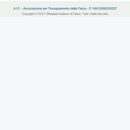
A.I.F. - Associazione per l'Insegnamento della Fisica - P. IVA 01906200207
Copyright © 2017 Olimpiadi Italiane di Fisica. Tutti i diritti riservati.