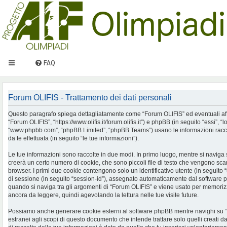
FAQ
Forum OLIFIS - Trattamento dei dati personali
Questo paragrafo spiega dettagliatamente come “Forum OLIFIS” ed eventuali affilia
“Forum OLIFIS”, “https://www.olifis.it/forum.olifis.it”) e phpBB (in seguito “essi”, “
“www.phpbb.com”, “phpBB Limited”, “phpBB Teams”) usano le informazioni racco
da te effettuata (in seguito “le tue informazioni”).
Le tue informazioni sono raccolte in due modi. In primo luogo, mentre si naviga
creerà un certo numero di cookie, che sono piccoli file di testo che vengono scari
browser. I primi due cookie contengono solo un identificativo utente (in seguito 
di sessione (in seguito “session-id”), assegnato automaticamente dal software 
quando si naviga tra gli argomenti di “Forum OLIFIS” e viene usato per memorizza
ancora da leggere, quindi agevolando la lettura nelle tue visite future.
Possiamo anche generare cookie esterni al software phpBB mentre navighi su 
estranei agli scopi di questo documento che intende trattare solo quelli creati 