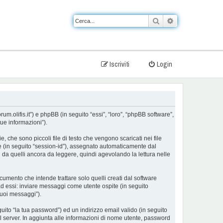
Cerca
Ricerca avanzat
Iscriviti
Login
um.olifis.it”) e phpBB (in seguito “essi”, “loro”, “phpBB software”,
ue informazioni”).
che sono piccoli file di testo che vengono scaricati nei file
ne (in seguito “session-id”), assegnato automaticamente dal
 da quelli ancora da leggere, quindi agevolando la lettura nelle
mento che intende trattare solo quelli creati dal software
ad essi: inviare messaggi come utente ospite (in seguito
tuoi messaggi”).
uito “la tua password”) ed un indirizzo email valido (in seguito
 il server. In aggiunta alle informazioni di nome utente, password