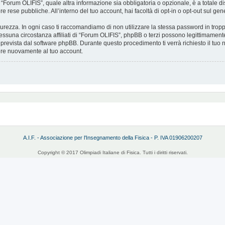
 “Forum OLIFIS”, quale altra informazione sia obbligatoria o opzionale, è a totale discr
e rese pubbliche. All’interno del tuo account, hai facoltà di opt-in o opt-out sul g
curezza. In ogni caso ti raccomandiamo di non utilizzare la stessa password in tropp
ssuna circostanza affiliati di “Forum OLIFIS”, phpBB o terzi possono legittimament
 prevista dal software phpBB. Durante questo procedimento ti verrà richiesto il tuo
re nuovamente al tuo account.
A.I.F. - Associazione per l'Insegnamento della Fisica - P. IVA 01906200207
Copyright © 2017 Olimpiadi Italiane di Fisica. Tutti i diritti riservati.