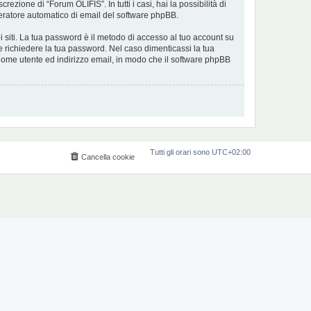
ezione di “Forum OLIFIS”. In tutti i casi, hai la possibilità di
eneratore automatico di email del software phpBB.
i siti. La tua password è il metodo di accesso al tuo account su
e richiedere la tua password. Nel caso dimenticassi la tua
 nome utente ed indirizzo email, in modo che il software phpBB
Tutti gli orari sono
UTC+02:00
Cancella cookie