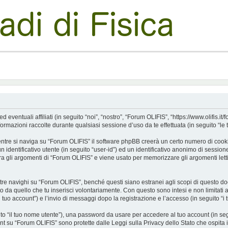
tuali affiliati (in seguito “noi”, “nostro”, “Forum OLIFIS”, “https://www.olifis.it/for
azioni raccolte durante qualsiasi sessione d’uso da te effettuata (in seguito “le t
tre si naviga su “Forum OLIFIS” il software phpBB creerà un certo numero di cookie, 
 identificativo utente (in seguito “user-id”) ed un identificativo anonimo di sessio
 gli argomenti di “Forum OLIFIS” e viene usato per memorizzare gli argomenti letti
navighi su “Forum OLIFIS”, benché questi siano estranei agli scopi di questo docu
o da quello che tu inserisci volontariamente. Con questo sono intesi e non limitati 
l tuo account”) e l’invio di messaggi dopo la registrazione e l’accesso (in seguito “i 
uito “il tuo nome utente”), una password da usare per accedere al tuo account (in seg
ount su “Forum OLIFIS” sono protette dalle Leggi sulla Privacy dello Stato che ospita