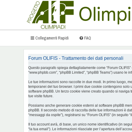
Collegamenti Rapidi
FAQ
Forum OLIFIS - Trattamento dei dati personali
Questo paragrafo spiega dettagliatamente come “Forum OLIFIS” ed even
“www.phpbb.com”, “phpBB Limited”, “phpBB Teams”) usano le inform
Le tue informazioni sono raccolte in due modi. In primo luogo, men
temporanei del tuo browser. I primi due cookie contengono solo un
software phpBB. Un terzo cookie viene creato quando si naviga tra
tue visite future.
Possiamo anche generare cookie esterni al software phpBB mentre 
phpBB. Il secondo metodo di raccolta delle tue informazioni è dat
“messaggi da ospite”), registrarsi su “Forum OLIFIS” (in seguito “i
Il tuo account avrà, di base, un unico nome identificativo (in seg
“la tua email”). Le informazioni rilasciate per l’apertura dell’acc