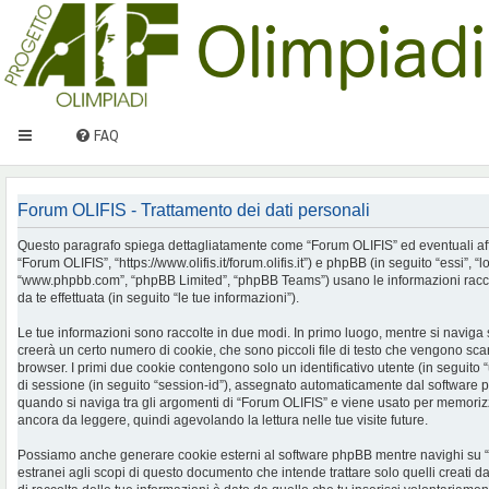
FAQ
Forum OLIFIS - Trattamento dei dati personali
Questo paragrafo spiega dettagliatamente come “Forum OLIFIS” ed eventuali affilia
“Forum OLIFIS”, “https://www.olifis.it/forum.olifis.it”) e phpBB (in seguito “essi”, “
“www.phpbb.com”, “phpBB Limited”, “phpBB Teams”) usano le informazioni racco
da te effettuata (in seguito “le tue informazioni”).
Le tue informazioni sono raccolte in due modi. In primo luogo, mentre si naviga
creerà un certo numero di cookie, che sono piccoli file di testo che vengono scari
browser. I primi due cookie contengono solo un identificativo utente (in seguito 
di sessione (in seguito “session-id”), assegnato automaticamente dal software 
quando si naviga tra gli argomenti di “Forum OLIFIS” e viene usato per memorizza
ancora da leggere, quindi agevolando la lettura nelle tue visite future.
Possiamo anche generare cookie esterni al software phpBB mentre navighi su 
estranei agli scopi di questo documento che intende trattare solo quelli creati 