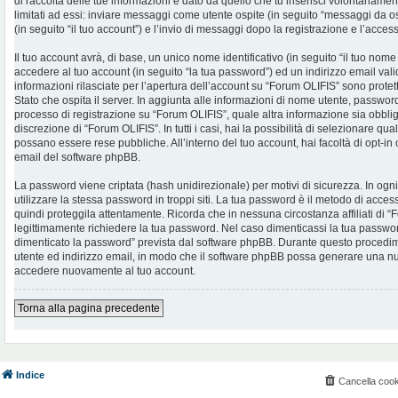
di raccolta delle tue informazioni è dato da quello che tu inserisci volontariame
limitati ad essi: inviare messaggi come utente ospite (in seguito “messaggi da os
(in seguito “il tuo account”) e l’invio di messaggi dopo la registrazione e l’access
Il tuo account avrà, di base, un unico nome identificativo (in seguito “il tuo no
accedere al tuo account (in seguito “la tua password”) ed un indirizzo email valid
informazioni rilasciate per l’apertura dell’account su “Forum OLIFIS” sono protet
Stato che ospita il server. In aggiunta alle informazioni di nome utente, password 
processo di registrazione su “Forum OLIFIS”, quale altra informazione sia obblig
discrezione di “Forum OLIFIS”. In tutti i casi, hai la possibilità di selezionare qua
possano essere rese pubbliche. All’interno del tuo account, hai facoltà di opt-in
email del software phpBB.
La password viene criptata (hash unidirezionale) per motivi di sicurezza. In og
utilizzare la stessa password in troppi siti. La tua password è il metodo di acce
quindi proteggila attentamente. Ricorda che in nessuna circostanza affiliati di
legittimamente richiedere la tua password. Nel caso dimenticassi la tua password
dimenticato la password” prevista dal software phpBB. Durante questo procedimen
utente ed indirizzo email, in modo che il software phpBB possa generare una n
accedere nuovamente al tuo account.
Torna alla pagina precedente
Indice
Cancella cook