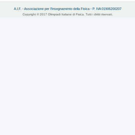
A.I.F. - Associazione per l'Insegnamento della Fisica - P. IVA 01906200207
Copyright © 2017 Olimpiadi Italiane di Fisica. Tutti i diritti riservati.