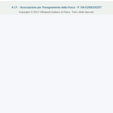
A.I.F. - Associazione per l'Insegnamento della Fisica - P. IVA 01906200207
Copyright © 2017 Olimpiadi Italiane di Fisica. Tutti i diritti riservati.