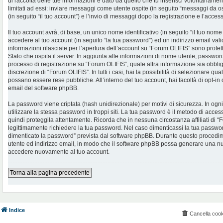
di raccolta delle tue informazioni è dato da quello che tu inserisci volontariame
limitati ad essi: inviare messaggi come utente ospite (in seguito “messaggi da os
(in seguito “il tuo account”) e l’invio di messaggi dopo la registrazione e l’access
Il tuo account avrà, di base, un unico nome identificativo (in seguito “il tuo no
accedere al tuo account (in seguito “la tua password”) ed un indirizzo email valid
informazioni rilasciate per l’apertura dell’account su “Forum OLIFIS” sono protet
Stato che ospita il server. In aggiunta alle informazioni di nome utente, password 
processo di registrazione su “Forum OLIFIS”, quale altra informazione sia obblig
discrezione di “Forum OLIFIS”. In tutti i casi, hai la possibilità di selezionare qua
possano essere rese pubbliche. All’interno del tuo account, hai facoltà di opt-in
email del software phpBB.
La password viene criptata (hash unidirezionale) per motivi di sicurezza. In og
utilizzare la stessa password in troppi siti. La tua password è il metodo di acce
quindi proteggila attentamente. Ricorda che in nessuna circostanza affiliati di
legittimamente richiedere la tua password. Nel caso dimenticassi la tua password
dimenticato la password” prevista dal software phpBB. Durante questo procedimen
utente ed indirizzo email, in modo che il software phpBB possa generare una n
accedere nuovamente al tuo account.
Torna alla pagina precedente
Indice
Cancella cook