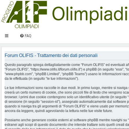
FAQ
Forum OLIFIS - Trattamento dei dati personali
Questo paragrafo spiega dettagliatamente come “Forum OLIFIS” ed eventuali affilia
“Forum OLIFIS”, “https://www.olifis.it/forum.olifis.it”) e phpBB (in seguito “essi”, “
“www.phpbb.com”, “phpBB Limited”, “phpBB Teams”) usano le informazioni racco
da te effettuata (in seguito “le tue informazioni”).
Le tue informazioni sono raccolte in due modi. In primo luogo, mentre si naviga
creerà un certo numero di cookie, che sono piccoli file di testo che vengono scari
browser. I primi due cookie contengono solo un identificativo utente (in seguito 
di sessione (in seguito “session-id”), assegnato automaticamente dal software 
quando si naviga tra gli argomenti di “Forum OLIFIS” e viene usato per memorizza
ancora da leggere, quindi agevolando la lettura nelle tue visite future.
Possiamo anche generare cookie esterni al software phpBB mentre navighi su 
estranei agli scopi di questo documento che intende trattare solo quelli creati 