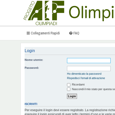
Collegamenti Rapidi
FAQ
Login
Nome utente:
Password:
Ho dimenticato la password
Rispedisci l’email di attivazione
Ricordami
Nascondi il mio stato per questa s
ISCRIVITI
Per eseguire il login devi essere registrato. La registrazione ric
eseguire il login assicurati di aver letto i termini d’uso e le varie r