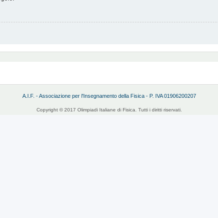
A.I.F. - Associazione per l'Insegnamento della Fisica - P. IVA 01906200207
Copyright © 2017 Olimpiadi Italiane di Fisica. Tutti i diritti riservati.