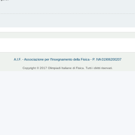
A.I.F. - Associazione per l'Insegnamento della Fisica - P. IVA 01906200207
Copyright © 2017 Olimpiadi Italiane di Fisica. Tutti i diritti riservati.