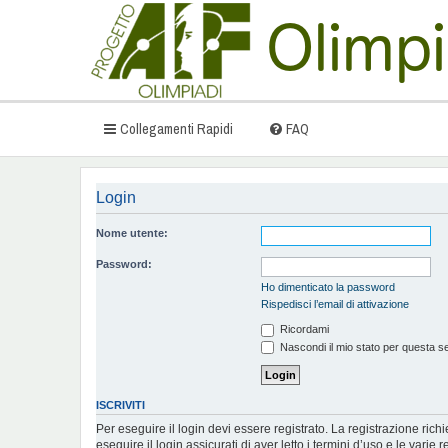
Collegamenti Rapidi
FAQ
Login
Nome utente:
Password:
Ho dimenticato la password
Rispedisci l’email di attivazione
Ricordami
Nascondi il mio stato per questa s
ISCRIVITI
Per eseguire il login devi essere registrato. La registrazione ric
eseguire il login assicurati di aver letto i termini d’uso e le varie r