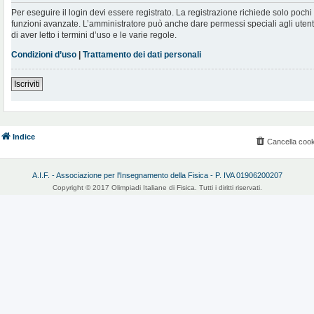
Per eseguire il login devi essere registrato. La registrazione richiede solo poch
funzioni avanzate. L’amministratore può anche dare permessi speciali agli utenti.
di aver letto i termini d’uso e le varie regole.
Condizioni d’uso
|
Trattamento dei dati personali
Iscriviti
Indice
Cancella cook
A.I.F. - Associazione per l'Insegnamento della Fisica - P. IVA 01906200207
Copyright © 2017 Olimpiadi Italiane di Fisica. Tutti i diritti riservati.