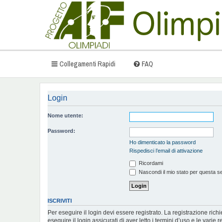
Collegamenti Rapidi
FAQ
Login
Nome utente:
Password:
Ho dimenticato la password
Rispedisci l’email di attivazione
Ricordami
Nascondi il mio stato per questa s
ISCRIVITI
Per eseguire il login devi essere registrato. La registrazione ric
eseguire il login assicurati di aver letto i termini d’uso e le varie r