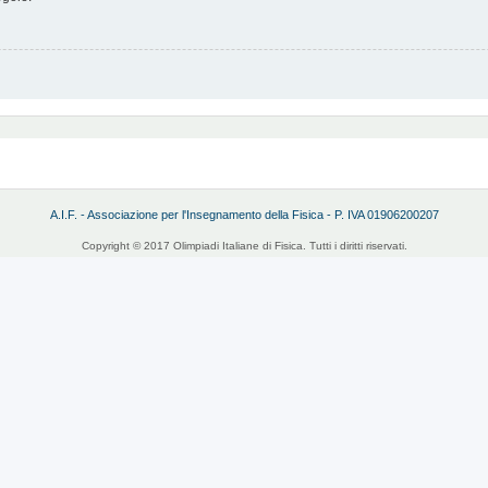
A.I.F. - Associazione per l'Insegnamento della Fisica - P. IVA 01906200207
Copyright © 2017 Olimpiadi Italiane di Fisica. Tutti i diritti riservati.