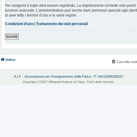
Per eseguire il login devi essere registrato. La registrazione richiede solo poch
funzioni avanzate. L’amministratore può anche dare permessi speciali agli utenti.
di aver letto i termini d’uso e le varie regole.
Condizioni d’uso
|
Trattamento dei dati personali
Iscriviti
Indice
Cancella cook
A.I.F. - Associazione per l'Insegnamento della Fisica - P. IVA 01906200207
Copyright © 2017 Olimpiadi Italiane di Fisica. Tutti i diritti riservati.