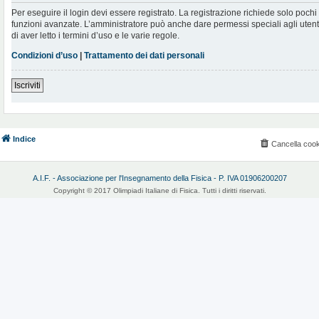
Per eseguire il login devi essere registrato. La registrazione richiede solo poch
funzioni avanzate. L’amministratore può anche dare permessi speciali agli utenti.
di aver letto i termini d’uso e le varie regole.
Condizioni d’uso
|
Trattamento dei dati personali
Iscriviti
Indice
Cancella cook
A.I.F. - Associazione per l'Insegnamento della Fisica - P. IVA 01906200207
Copyright © 2017 Olimpiadi Italiane di Fisica. Tutti i diritti riservati.