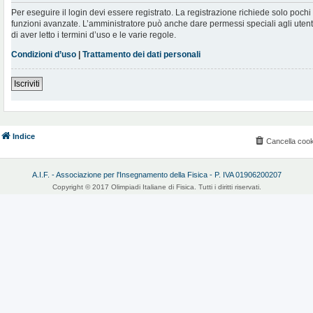
Per eseguire il login devi essere registrato. La registrazione richiede solo poch
funzioni avanzate. L’amministratore può anche dare permessi speciali agli utenti.
di aver letto i termini d’uso e le varie regole.
Condizioni d’uso
|
Trattamento dei dati personali
Iscriviti
Indice
Cancella cook
A.I.F. - Associazione per l'Insegnamento della Fisica - P. IVA 01906200207
Copyright © 2017 Olimpiadi Italiane di Fisica. Tutti i diritti riservati.