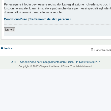
Per eseguire il login devi essere registrato. La registrazione richiede solo poch
funzioni avanzate. L’amministratore può anche dare permessi speciali agli utenti.
di aver letto i termini d’uso e le varie regole.
Condizioni d’uso
|
Trattamento dei dati personali
Iscriviti
Indice
Cancella cook
A.I.F. - Associazione per l'Insegnamento della Fisica - P. IVA 01906200207
Copyright © 2017 Olimpiadi Italiane di Fisica. Tutti i diritti riservati.