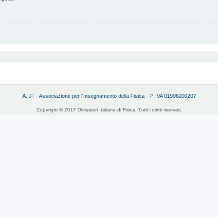
A.I.F. - Associazione per l'Insegnamento della Fisica - P. IVA 01906200207
Copyright © 2017 Olimpiadi Italiane di Fisica. Tutti i diritti riservati.