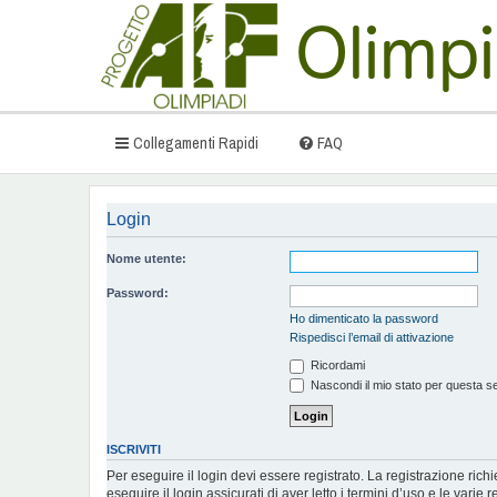
Collegamenti Rapidi
FAQ
Login
Nome utente:
Password:
Ho dimenticato la password
Rispedisci l’email di attivazione
Ricordami
Nascondi il mio stato per questa s
ISCRIVITI
Per eseguire il login devi essere registrato. La registrazione ric
eseguire il login assicurati di aver letto i termini d’uso e le varie r