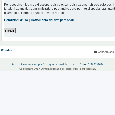
Per eseguire il login devi essere registrato. La registrazione richiede solo poch
funzioni avanzate. L’amministratore può anche dare permessi speciali agli utenti.
di aver letto i termini d’uso e le varie regole.
Condizioni d’uso
|
Trattamento dei dati personali
Iscriviti
Indice
Cancella cook
A.I.F. - Associazione per l'Insegnamento della Fisica - P. IVA 01906200207
Copyright © 2017 Olimpiadi Italiane di Fisica. Tutti i diritti riservati.