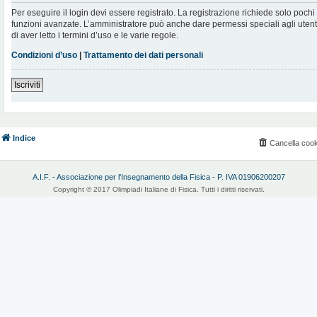
Per eseguire il login devi essere registrato. La registrazione richiede solo poch
funzioni avanzate. L’amministratore può anche dare permessi speciali agli utenti.
di aver letto i termini d’uso e le varie regole.
Condizioni d’uso
|
Trattamento dei dati personali
Iscriviti
Indice
Cancella cook
A.I.F. - Associazione per l'Insegnamento della Fisica - P. IVA 01906200207
Copyright © 2017 Olimpiadi Italiane di Fisica. Tutti i diritti riservati.