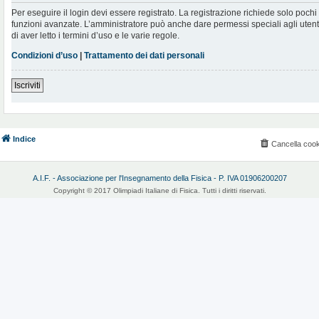
Per eseguire il login devi essere registrato. La registrazione richiede solo poch
funzioni avanzate. L’amministratore può anche dare permessi speciali agli utenti.
di aver letto i termini d’uso e le varie regole.
Condizioni d’uso
|
Trattamento dei dati personali
Iscriviti
Indice
Cancella cook
A.I.F. - Associazione per l'Insegnamento della Fisica - P. IVA 01906200207
Copyright © 2017 Olimpiadi Italiane di Fisica. Tutti i diritti riservati.