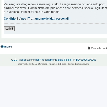
Per eseguire il login devi essere registrato. La registrazione richiede solo poch
funzioni avanzate. L’amministratore può anche dare permessi speciali agli utenti.
di aver letto i termini d’uso e le varie regole.
Condizioni d’uso
|
Trattamento dei dati personali
Iscriviti
Indice
Cancella cook
A.I.F. - Associazione per l'Insegnamento della Fisica - P. IVA 01906200207
Copyright © 2017 Olimpiadi Italiane di Fisica. Tutti i diritti riservati.