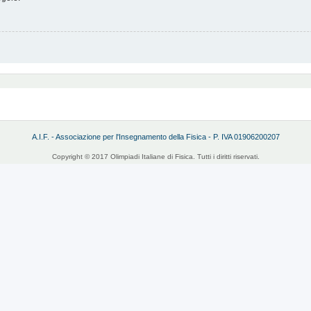
A.I.F. - Associazione per l'Insegnamento della Fisica - P. IVA 01906200207
Copyright © 2017 Olimpiadi Italiane di Fisica. Tutti i diritti riservati.