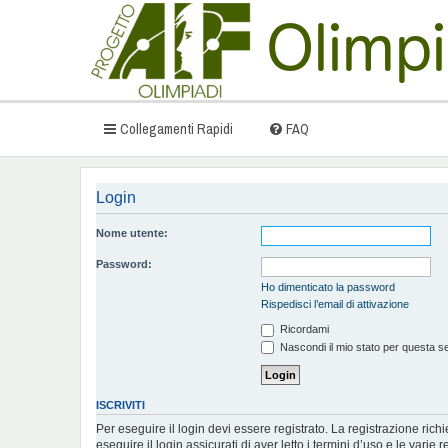
Collegamenti Rapidi
FAQ
Login
Nome utente:
Password:
Ho dimenticato la password
Rispedisci l’email di attivazione
Ricordami
Nascondi il mio stato per questa s
ISCRIVITI
Per eseguire il login devi essere registrato. La registrazione ric
eseguire il login assicurati di aver letto i termini d’uso e le varie r