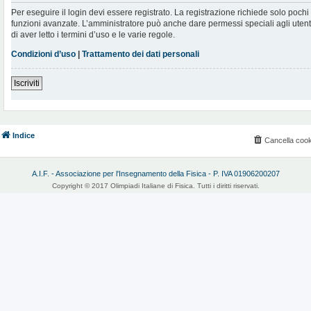
Per eseguire il login devi essere registrato. La registrazione richiede solo poch
funzioni avanzate. L’amministratore può anche dare permessi speciali agli utenti.
di aver letto i termini d’uso e le varie regole.
Condizioni d’uso
|
Trattamento dei dati personali
Iscriviti
Indice
Cancella cook
A.I.F. - Associazione per l'Insegnamento della Fisica - P. IVA 01906200207
Copyright © 2017 Olimpiadi Italiane di Fisica. Tutti i diritti riservati.