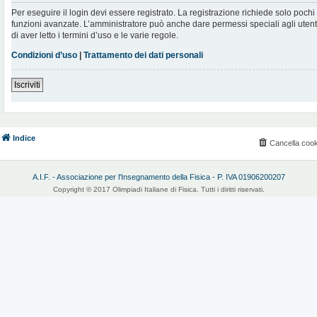
Per eseguire il login devi essere registrato. La registrazione richiede solo poch
funzioni avanzate. L’amministratore può anche dare permessi speciali agli utenti.
di aver letto i termini d’uso e le varie regole.
Condizioni d’uso
|
Trattamento dei dati personali
Iscriviti
Indice
Cancella cook
A.I.F. - Associazione per l'Insegnamento della Fisica - P. IVA 01906200207
Copyright © 2017 Olimpiadi Italiane di Fisica. Tutti i diritti riservati.