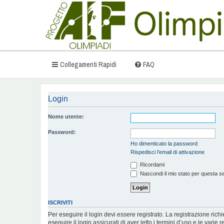
Collegamenti Rapidi
FAQ
Login
Nome utente:
Password:
Ho dimenticato la password
Rispedisci l’email di attivazione
Ricordami
Nascondi il mio stato per questa s
ISCRIVITI
Per eseguire il login devi essere registrato. La registrazione ric
eseguire il login assicurati di aver letto i termini d’uso e le varie r