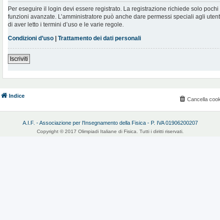
Per eseguire il login devi essere registrato. La registrazione richiede solo poch
funzioni avanzate. L’amministratore può anche dare permessi speciali agli utenti.
di aver letto i termini d’uso e le varie regole.
Condizioni d’uso
|
Trattamento dei dati personali
Iscriviti
Indice
Cancella cook
A.I.F. - Associazione per l'Insegnamento della Fisica - P. IVA 01906200207
Copyright © 2017 Olimpiadi Italiane di Fisica. Tutti i diritti riservati.