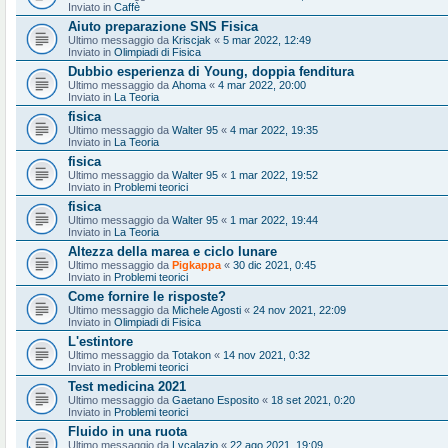
Inviato in
Caffè
Aiuto preparazione SNS Fisica
Ultimo messaggio da
Kriscjak
«
5 mar 2022, 12:49
Inviato in
Olimpiadi di Fisica
Dubbio esperienza di Young, doppia fenditura
Ultimo messaggio da
Ahoma
«
4 mar 2022, 20:00
Inviato in
La Teoria
fisica
Ultimo messaggio da
Walter 95
«
4 mar 2022, 19:35
Inviato in
La Teoria
fisica
Ultimo messaggio da
Walter 95
«
1 mar 2022, 19:52
Inviato in
Problemi teorici
fisica
Ultimo messaggio da
Walter 95
«
1 mar 2022, 19:44
Inviato in
La Teoria
Altezza della marea e ciclo lunare
Ultimo messaggio da
Pigkappa
«
30 dic 2021, 0:45
Inviato in
Problemi teorici
Come fornire le risposte?
Ultimo messaggio da
Michele Agosti
«
24 nov 2021, 22:09
Inviato in
Olimpiadi di Fisica
L'estintore
Ultimo messaggio da
Totakon
«
14 nov 2021, 0:32
Inviato in
Problemi teorici
Test medicina 2021
Ultimo messaggio da
Gaetano Esposito
«
18 set 2021, 0:20
Inviato in
Problemi teorici
Fluido in una ruota
Ultimo messaggio da
Lvcalazio
«
22 ago 2021, 19:09