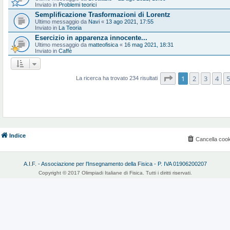
Inviato in
Problemi teorici
Semplificazione Trasformazioni di Lorentz
Ultimo messaggio da
Navi
«
13 ago 2021, 17:55
Inviato in
La Teoria
Esercizio in apparenza innocente...
Ultimo messaggio da
matteofisica
«
16 mag 2021, 18:31
Inviato in
Caffè
Pagina
1
di
10
1
2
3
4
5
La ricerca ha trovato 234 risultati
Indice
Cancella cook
A.I.F. - Associazione per l'Insegnamento della Fisica - P. IVA 01906200207
Copyright © 2017 Olimpiadi Italiane di Fisica. Tutti i diritti riservati.