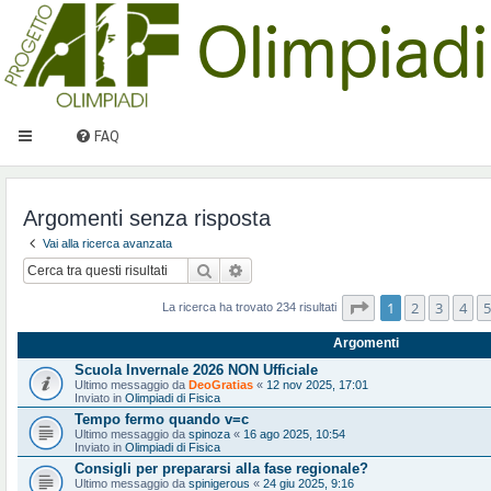
FAQ
Argomenti senza risposta
Vai alla ricerca avanzata
Cerca
Ricerca avanzata
Pagina
1
di
10
1
2
3
4
5
La ricerca ha trovato 234 risultati
Argomenti
Scuola Invernale 2026 NON Ufficiale
Ultimo messaggio da
DeoGratias
«
12 nov 2025, 17:01
Inviato in
Olimpiadi di Fisica
Tempo fermo quando v=c
Ultimo messaggio da
spinoza
«
16 ago 2025, 10:54
Inviato in
Olimpiadi di Fisica
Consigli per prepararsi alla fase regionale?
Ultimo messaggio da
spinigerous
«
24 giu 2025, 9:16