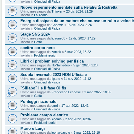
Inviato in
Olimpiadi di Fisica
Nuovo esperimento mentale sulla Relatività Ristretta
Ultimo messaggio da
Thinker
«
23 dic 2024, 21:29
Inviato in
La Teoria
Energia dissipata da un motore che muove un rullo a velocit
Ultimo messaggio da
Cocoviz
«
15 dic 2023, 8:26
Inviato in
Olimpiadi di Fisica
Stage SNS 2024
Ultimo messaggio da
licaone05
«
12 dic 2023, 17:29
Inviato in
Caffè
spettro corpo nero
Ultimo messaggio da
zorrok
«
5 mar 2023, 13:22
Inviato in
Problemi teorici
Libri di problem solving per fisica
Ultimo messaggio da
NoNamedeo
«
5 gen 2023, 1:28
Inviato in
Olimpiadi di Fisica
Scuola Invernale 2023 NON Ufficiale
Ultimo messaggio da
Ilgatto
«
11 nov 2022, 11:12
Inviato in
Olimpiadi di Fisica
"Sillabo" I e II fase Olifis
Ultimo messaggio da
Francesco Leccese
«
3 mag 2022, 18:59
Inviato in
Caffè
Punteggi nazionale
Ultimo messaggio da
gmrl
«
17 apr 2022, 12:41
Inviato in
Olimpiadi di Fisica
Problema campo elettrico
Ultimo messaggio da
Ahoma
«
2 apr 2022, 18:34
Inviato in
Problemi teorici
Mario e Luigi
Ultimo messaggio da
leonardaccio
«
9 mar 2022, 19:19