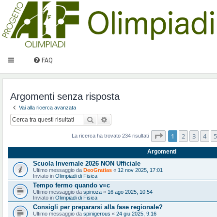
FAQ
Argomenti senza risposta
Vai alla ricerca avanzata
Cerca
Ricerca avanzata
Pagina
1
di
10
1
2
3
4
5
La ricerca ha trovato 234 risultati
Argomenti
Scuola Invernale 2026 NON Ufficiale
Ultimo messaggio da
DeoGratias
«
12 nov 2025, 17:01
Inviato in
Olimpiadi di Fisica
Tempo fermo quando v=c
Ultimo messaggio da
spinoza
«
16 ago 2025, 10:54
Inviato in
Olimpiadi di Fisica
Consigli per prepararsi alla fase regionale?
Ultimo messaggio da
spinigerous
«
24 giu 2025, 9:16