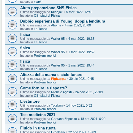
Inviato in
Caffè
Aiuto preparazione SNS Fisica
Ultimo messaggio da
Kriscjak
«
5 mar 2022, 12:49
Inviato in
Olimpiadi di Fisica
Dubbio esperienza di Young, doppia fenditura
Ultimo messaggio da
Ahoma
«
4 mar 2022, 20:00
Inviato in
La Teoria
fisica
Ultimo messaggio da
Walter 95
«
4 mar 2022, 19:35
Inviato in
La Teoria
fisica
Ultimo messaggio da
Walter 95
«
1 mar 2022, 19:52
Inviato in
Problemi teorici
fisica
Ultimo messaggio da
Walter 95
«
1 mar 2022, 19:44
Inviato in
La Teoria
Altezza della marea e ciclo lunare
Ultimo messaggio da
Pigkappa
«
30 dic 2021, 0:45
Inviato in
Problemi teorici
Come fornire le risposte?
Ultimo messaggio da
Michele Agosti
«
24 nov 2021, 22:09
Inviato in
Olimpiadi di Fisica
L'estintore
Ultimo messaggio da
Totakon
«
14 nov 2021, 0:32
Inviato in
Problemi teorici
Test medicina 2021
Ultimo messaggio da
Gaetano Esposito
«
18 set 2021, 0:20
Inviato in
Problemi teorici
Fluido in una ruota
Ultimo messaggio da
Lvcalazio
«
22 ago 2021, 19:09