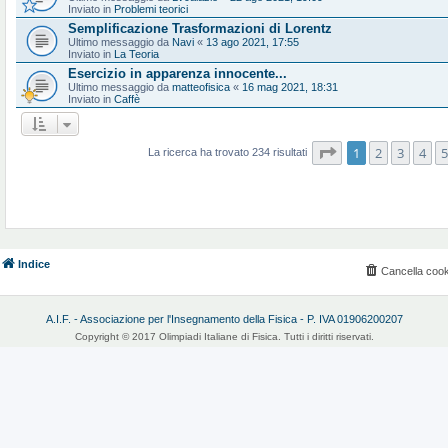
Inviato in
Problemi teorici
Semplificazione Trasformazioni di Lorentz
Ultimo messaggio da
Navi
«
13 ago 2021, 17:55
Inviato in
La Teoria
Esercizio in apparenza innocente...
Ultimo messaggio da
matteofisica
«
16 mag 2021, 18:31
Inviato in
Caffè
Pagina
1
di
10
1
2
3
4
5
La ricerca ha trovato 234 risultati
Indice
Cancella cook
A.I.F. - Associazione per l'Insegnamento della Fisica - P. IVA 01906200207
Copyright © 2017 Olimpiadi Italiane di Fisica. Tutti i diritti riservati.