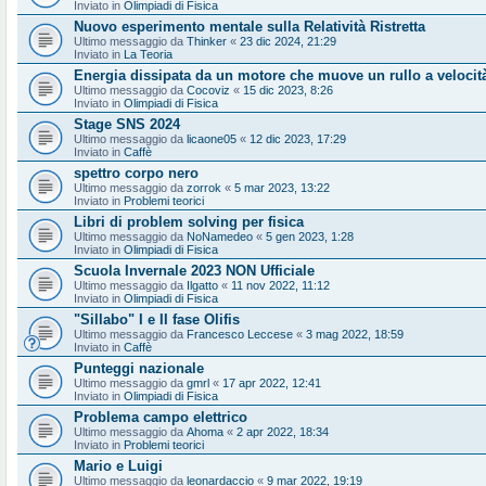
Inviato in
Olimpiadi di Fisica
Nuovo esperimento mentale sulla Relatività Ristretta
Ultimo messaggio da
Thinker
«
23 dic 2024, 21:29
Inviato in
La Teoria
Energia dissipata da un motore che muove un rullo a velocit
Ultimo messaggio da
Cocoviz
«
15 dic 2023, 8:26
Inviato in
Olimpiadi di Fisica
Stage SNS 2024
Ultimo messaggio da
licaone05
«
12 dic 2023, 17:29
Inviato in
Caffè
spettro corpo nero
Ultimo messaggio da
zorrok
«
5 mar 2023, 13:22
Inviato in
Problemi teorici
Libri di problem solving per fisica
Ultimo messaggio da
NoNamedeo
«
5 gen 2023, 1:28
Inviato in
Olimpiadi di Fisica
Scuola Invernale 2023 NON Ufficiale
Ultimo messaggio da
Ilgatto
«
11 nov 2022, 11:12
Inviato in
Olimpiadi di Fisica
"Sillabo" I e II fase Olifis
Ultimo messaggio da
Francesco Leccese
«
3 mag 2022, 18:59
Inviato in
Caffè
Punteggi nazionale
Ultimo messaggio da
gmrl
«
17 apr 2022, 12:41
Inviato in
Olimpiadi di Fisica
Problema campo elettrico
Ultimo messaggio da
Ahoma
«
2 apr 2022, 18:34
Inviato in
Problemi teorici
Mario e Luigi
Ultimo messaggio da
leonardaccio
«
9 mar 2022, 19:19