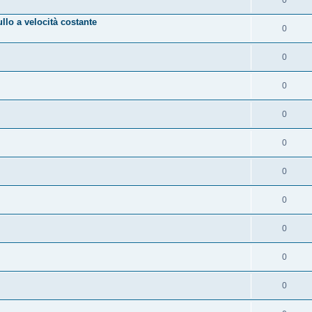
lo a velocità costante
0
0
0
0
0
0
0
0
0
0