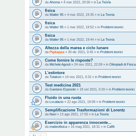
da
Ahoma
» 4 mar 2022, 20:00 » in
La Teoria
fisica
da
Walter 95
» 4 mar 2022, 19:35 » in
La Teoria
fisica
da
Walter 95
» 1 mar 2022, 19:52 » in
Problemi teorici
fisica
da
Walter 95
» 1 mar 2022, 19:44 » in
La Teoria
Altezza della marea e ciclo lunare
da
Pigkappa
» 30 dic 2021, 0:45 » in
Problemi teorici
Come fornire le risposte?
da
Michele Agosti
» 24 nov 2021, 22:09 » in
Olimpiadi di Fisica
L'estintore
da
Totakon
» 14 nov 2021, 0:32 » in
Problemi teorici
Test medicina 2021
da
Gaetano Esposito
» 18 set 2021, 0:20 » in
Problemi teorici
Fluido in una ruota
da
Lvcalazio
» 22 ago 2021, 19:09 » in
Problemi teorici
Semplificazione Trasformazioni di Lorentz
da
Navi
» 13 ago 2021, 17:55 » in
La Teoria
Esercizio in apparenza innocente...
da
matteofisica
» 16 mag 2021, 18:31 » in
Caffè