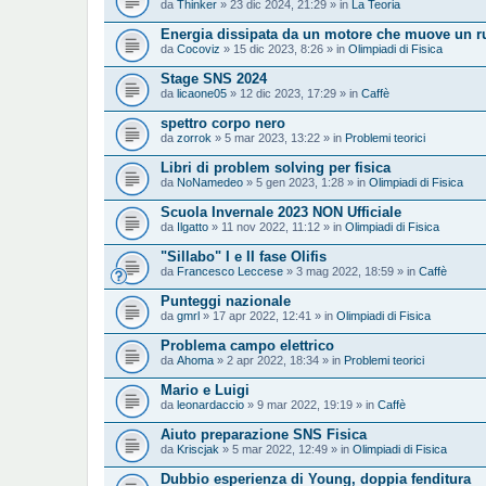
da
Thinker
» 23 dic 2024, 21:29 » in
La Teoria
Energia dissipata da un motore che muove un rul
da
Cocoviz
» 15 dic 2023, 8:26 » in
Olimpiadi di Fisica
Stage SNS 2024
da
licaone05
» 12 dic 2023, 17:29 » in
Caffè
spettro corpo nero
da
zorrok
» 5 mar 2023, 13:22 » in
Problemi teorici
Libri di problem solving per fisica
da
NoNamedeo
» 5 gen 2023, 1:28 » in
Olimpiadi di Fisica
Scuola Invernale 2023 NON Ufficiale
da
Ilgatto
» 11 nov 2022, 11:12 » in
Olimpiadi di Fisica
"Sillabo" I e II fase Olifis
da
Francesco Leccese
» 3 mag 2022, 18:59 » in
Caffè
Punteggi nazionale
da
gmrl
» 17 apr 2022, 12:41 » in
Olimpiadi di Fisica
Problema campo elettrico
da
Ahoma
» 2 apr 2022, 18:34 » in
Problemi teorici
Mario e Luigi
da
leonardaccio
» 9 mar 2022, 19:19 » in
Caffè
Aiuto preparazione SNS Fisica
da
Kriscjak
» 5 mar 2022, 12:49 » in
Olimpiadi di Fisica
Dubbio esperienza di Young, doppia fenditura