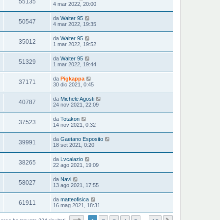
55135
4 mar 2022, 20:00
da
Walter 95
50547
4 mar 2022, 19:35
da
Walter 95
35012
1 mar 2022, 19:52
da
Walter 95
51329
1 mar 2022, 19:44
da
Pigkappa
37171
30 dic 2021, 0:45
da
Michele Agosti
40787
24 nov 2021, 22:09
da
Totakon
37523
14 nov 2021, 0:32
da
Gaetano Esposito
39991
18 set 2021, 0:20
da
Lvcalazio
38265
22 ago 2021, 19:09
da
Navi
58027
13 ago 2021, 17:55
da
matteofisica
61911
16 mag 2021, 18:31