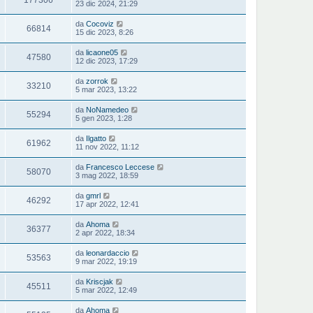
23 dic 2024, 21:29
da
Cocoviz
66814
15 dic 2023, 8:26
da
licaone05
47580
12 dic 2023, 17:29
da
zorrok
33210
5 mar 2023, 13:22
da
NoNamedeo
55294
5 gen 2023, 1:28
da
Ilgatto
61962
11 nov 2022, 11:12
da
Francesco Leccese
58070
3 mag 2022, 18:59
da
gmrl
46292
17 apr 2022, 12:41
da
Ahoma
36377
2 apr 2022, 18:34
da
leonardaccio
53563
9 mar 2022, 19:19
da
Kriscjak
45511
5 mar 2022, 12:49
da
Ahoma