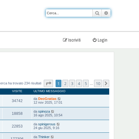
Cerca
Ricerca avanzat
Iscriviti
Login
Pagina
1
di
10
1
2
3
4
5
10
Prossimo
cerca ha trovato 234 risultati
…
VISITE
ULTIMO MESSAGGIO
da
DeoGratias
34742
12 nov 2025, 17:01
da
spinoza
18858
16 ago 2025, 10:54
da
spinigerous
22853
24 giu 2025, 9:16
da
Thinker
177306