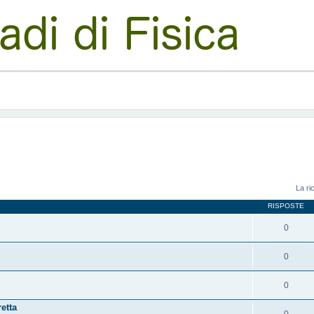
La ri
RISPOSTE
0
0
0
etta
0